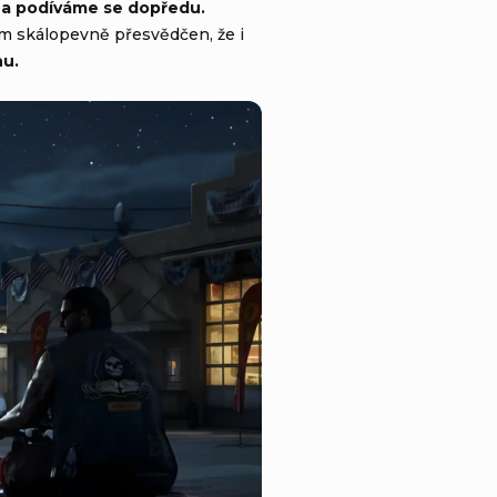
t a podíváme se dopředu.
em skálopevně přesvědčen, že i
hu.