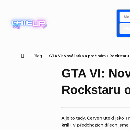
Přejít
na
obsah
Hl
Blog
GTA VI: Nová laťka a proč nám z Rockstar
Domů
GTA VI: Nov
Rockstaru 
A je to tady. Červen utekl jako 
králi.
V předchozích dílech jsme 