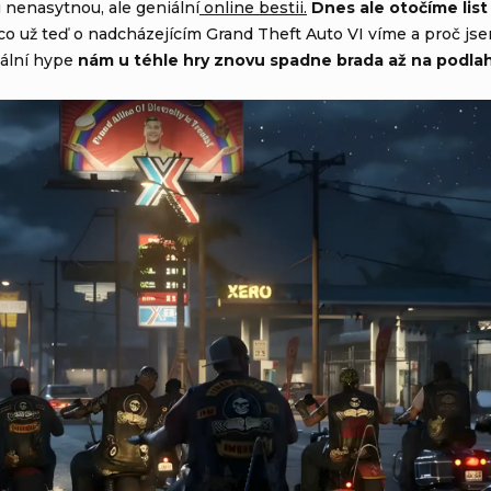
 nenasytnou, ale geniální
online bestii.
Dnes ale otočíme lis
 co už teď o nadcházejícím Grand Theft Auto VI víme a proč js
bální hype
nám u téhle hry znovu spadne brada až na podla