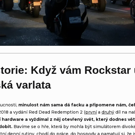
storie: Když vám Rockstar 
ká varlata
ucnosti,
minulost nám sama dá facku a připomene nám, čeho
2018 a vydání Red Dead Redemption 2 (
první
a
druhý
díl na na
í hardware a vyždímal z něj otevřený svět, který dodnes vě
dobit.
Bavíme se o hře, která by mohla být simulátorem divoké
ní denní rutiny, chodí do práce, do hospody a pamatují si, že j