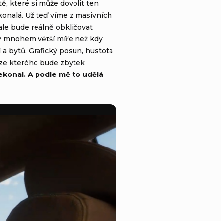
ě, které si může dovolit ten
okonalá. Už teď víme z masivních
ale bude reálně obkličovat
 v mnohem větší míře než kdy
a bytů. Grafický posun, hustota
, ze kterého bude zbytek
řekonal. A podle mě to udělá