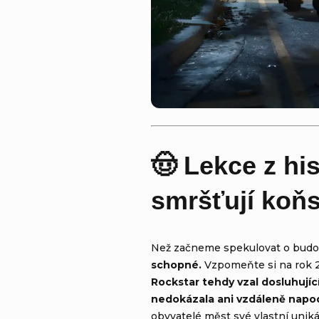
🤠 Lekce z hi
smršťují koňs
Než začneme spekulovat o budo
schopné.
Vzpomeňte si na rok 
Rockstar tehdy vzal dosluhujíc
nedokázala ani vzdáleně napo
obyvatelé měst své vlastní unikát