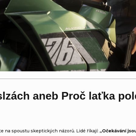
slzách aneb Proč laťka pol
e na spoustu skeptických názorů. Lidé říkají:
„Očekávání jsou