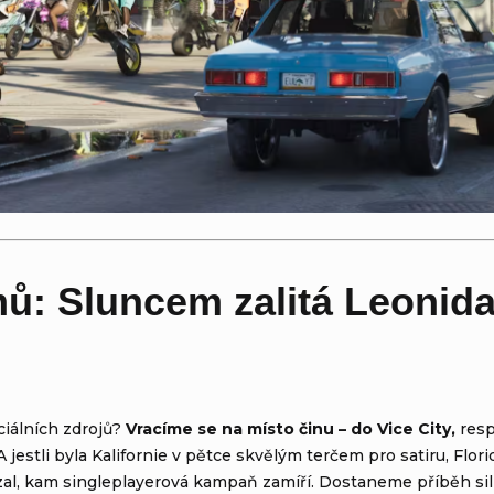
ů: Sluncem zalitá Leonida
iciálních zdrojů?
Vracíme se na místo činu – do Vice City,
resp
A jestli byla Kalifornie v pětce skvělým terčem pro satiru, Flor
kázal, kam singleplayerová kampaň zamíří. Dostaneme příběh s