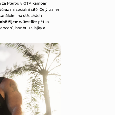
va za kterou v GTA kampaň
az na sociální sítě. Celý trailer
 tančícími na střechách
obě žijeme.
Jestliže pětka
uencerů, honbu za lajky a