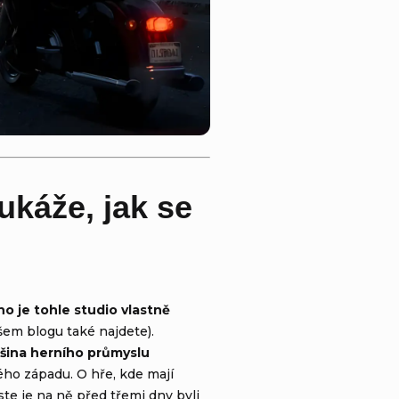
ukáže, jak se
 je tohle studio vlastně
šem blogu také najdete).
tšina herního průmyslu
ho západu. O hře, kde mají
ste je na ně před třemi dny byli