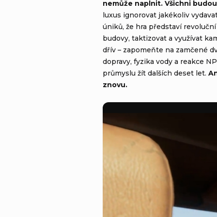
nemůže naplnit. Všichni budou 
luxus ignorovat jakékoliv vydava
úniků, že hra představí revolučn
budovy, taktizovat a využívat k
dřív – zapomeňte na zamčené dve
dopravy, fyzika vody a reakce N
průmyslu žít dalších deset let.
An
znovu.