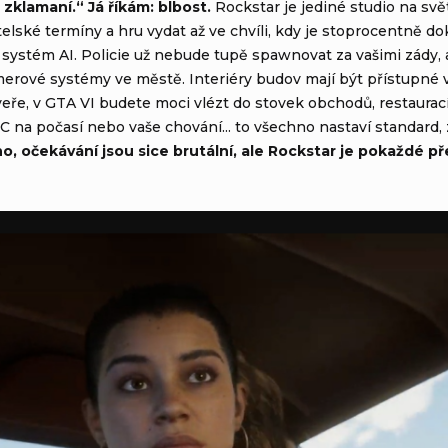
zklamaní.“ Já říkám: blbost.
Rockstar je jediné studio na svět
telské termíny a hru vydat až ve chvíli, kdy je stoprocentně d
í systém AI. Policie už nebude tupě spawnovat za vašimi zády, 
amerové systémy ve městě. Interiéry budov mají být přístupné
ře, v GTA VI budete moci vlézt do stovek obchodů, restaurací 
PC na počasí nebo vaše chování... to všechno nastaví standard
o, očekávání jsou sice brutální, ale Rockstar je pokaždé p