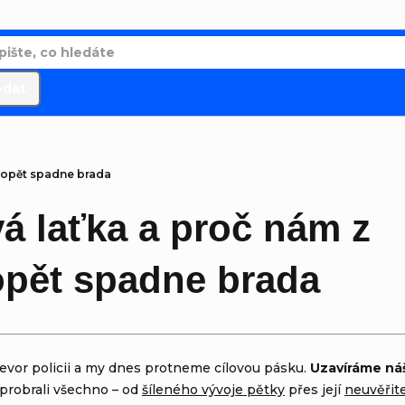
edat
u opět spadne brada
á laťka a proč nám z
opět spadne brada
Trevor policii a my dnes protneme cílovou pásku.
Uzavíráme náš
probrali všechno – od
šíleného vývoje pětky
přes její
neuvěřit