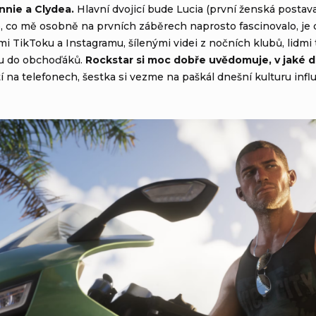
nnie a Clydea.
Hlavní dvojicí bude Lucia (první ženská posta
o, co mě osobně na prvních záběrech naprosto fascinovalo, je důr
mi TikToku a Instagramu, šílenými videi z nočních klubů, lidmi
zou do obchoďáků.
Rockstar si moc dobře uvědomuje, v jaké d
tí na telefonech, šestka si vezme na paškál dnešní kulturu infl