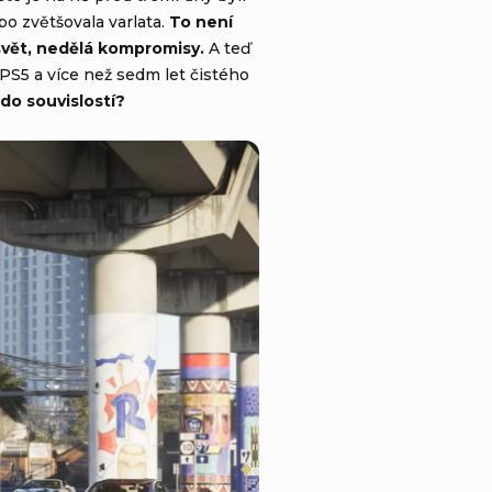
bo zvětšovala varlata.
To není
 svět, nedělá kompromisy.
A teď
PS5 a více než sedm let čistého
do souvislostí?