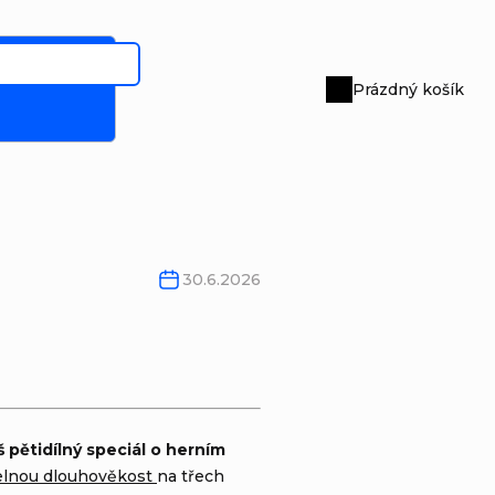
Prázdný košík
Nákupní
košík
30.6.2026
 pětidílný speciál o herním
elnou dlouhověkost
na třech