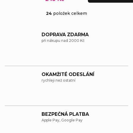
24
položek celkem
O
v
DOPRAVA ZDARMA
l
při nákupu nad 2000 Kč
á
d
a
OKAMŽITÉ ODESLÁNÍ
c
rychleji než ostatní
í
p
r
BEZPEČNÁ PLATBA
v
Apple Pay, Google Pay
k