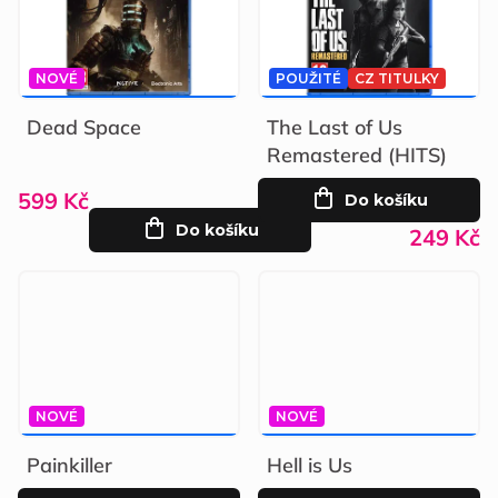
k
ů
t
ů
NOVÉ
POUŽITÉ
CZ TITULKY
799 KČ
–25 %
349 KČ
–28 %
Dead Space
The Last of Us
Remastered (HITS)
599 Kč
Do košíku
Do košíku
249 Kč
NOVÉ
NOVÉ
899 KČ
–22 %
899 KČ
–22 %
Painkiller
Hell is Us