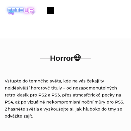
Přejít
na
Nákupní
obsah
košík
Horror💀
Vstupte do temného světa, kde na vás čekají ty
nejděsivější hororové tituly – od nezapomenutelných
retro klasik pro PS2 a PS3, přes atmosférické pecky na
PS4, až po vizuálně nekompromisní noční můry pro PS5.
Zhasněte světla a vyzkoušejte si, jak hluboko do tmy se
odvážíte zajít.