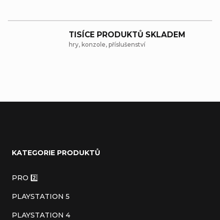
y
v
ý
TISÍCE PRODUKTŮ SKLADEM
hry, konzole, příslušenství
p
i
s
u
Z
á
KATEGORIE PRODUKTŮ
p
a
PRO 2️⃣
t
PLAYSTATION 5
í
PLAYSTATION 4