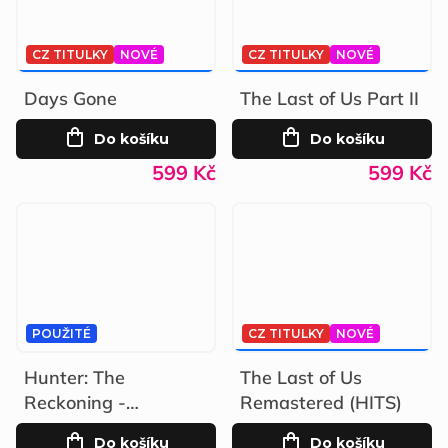
CZ TITULKY
NOVÉ
CZ TITULKY
NOVÉ
799 KČ
–25 %
799 KČ
–25 %
Days Gone
The Last of Us Part II
Do košíku
Do košíku
599 Kč
599 Kč
POUŽITÉ
CZ TITULKY
NOVÉ
349 KČ
–28 %
Hunter: The
The Last of Us
Reckoning -
Remastered (HITS)
Wayward
Do košíku
Do košíku