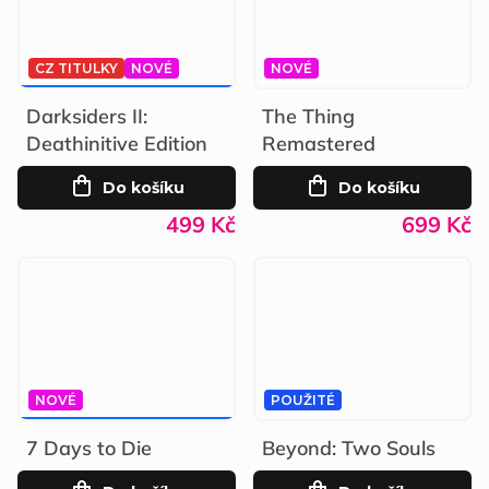
CZ TITULKY
NOVÉ
NOVÉ
549 KČ
–9 %
Darksiders II:
The Thing
Deathinitive Edition
Remastered
Do košíku
Do košíku
499 Kč
699 Kč
NOVÉ
POUŽITÉ
799 KČ
–37 %
7 Days to Die
Beyond: Two Souls