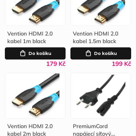
p
í
i
p
s
r
Vention HDMI 2.0
Vention HDMI 2.0
p
o
kabel 1m black
kabel 1.5m black
r
d
Do košíku
Do košíku
o
u
179 Kč
199 Kč
d
k
u
t
k
ů
t
ů
Vention HDMI 2.0
PremiumCord
kabel 2m black
napájecí síťový