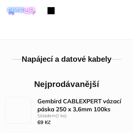
Přejít
na
Nákupní
obsah
košík
Napájecí a datové kabely
Nejprodávanější
Gembird CABLEXPERT vázací
páska 250 x 3,6mm 100ks
Skladem
(1 ks)
69 Kč