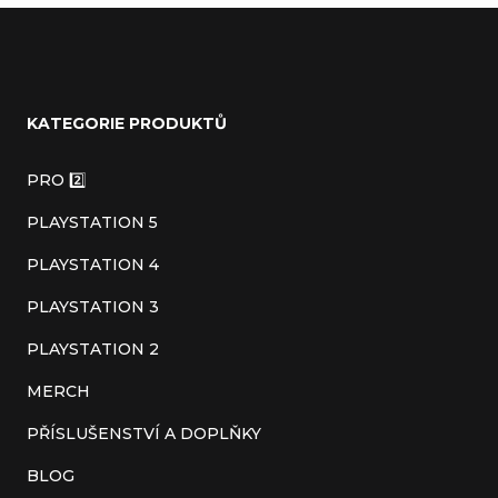
u
Z
á
KATEGORIE PRODUKTŮ
p
a
PRO 2️⃣
t
PLAYSTATION 5
í
PLAYSTATION 4
PLAYSTATION 3
PLAYSTATION 2
MERCH
PŘÍSLUŠENSTVÍ A DOPLŇKY
BLOG