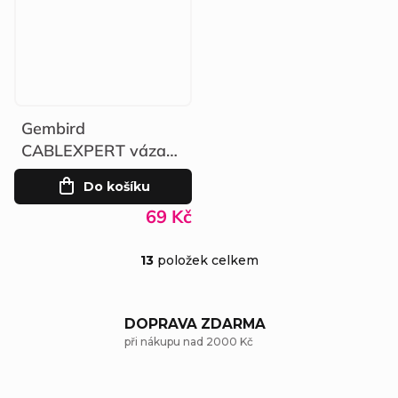
Gembird
CABLEXPERT vázací
páska 250 x 3,6mm
Do košíku
100ks
69 Kč
13
položek celkem
O
v
DOPRAVA ZDARMA
l
při nákupu nad 2000 Kč
á
d