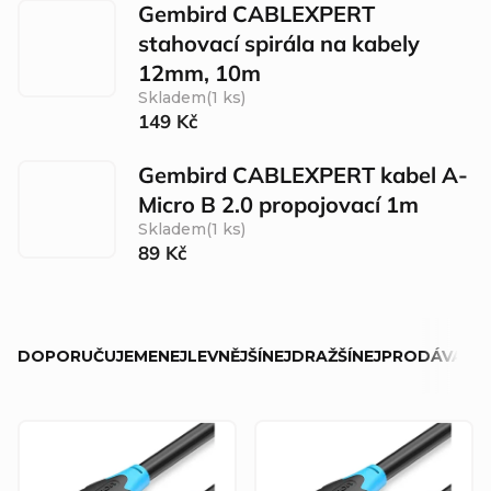
Gembird CABLEXPERT
stahovací spirála na kabely
12mm, 10m
Skladem
(1 ks)
149 Kč
Gembird CABLEXPERT kabel A-
Micro B 2.0 propojovací 1m
Skladem
(1 ks)
89 Kč
Ř
DOPORUČUJEME
NEJLEVNĚJŠÍ
NEJDRAŽŠÍ
NEJPRODÁVANĚJ
a
z
V
e
ý
n