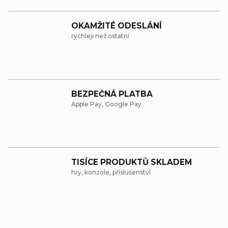
a
OKAMŽITÉ ODESLÁNÍ
c
rychleji než ostatní
í
p
r
BEZPEČNÁ PLATBA
v
Apple Pay, Google Pay
k
y
v
ý
TISÍCE PRODUKTŮ SKLADEM
hry, konzole, příslušenství
p
i
s