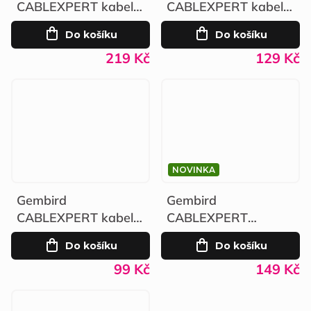
CABLEXPERT kabel
CABLEXPERT kabel
HDMI-HDMI 2.1 8K
HDMI-HDMI 3m
Do košíku
Do košíku
3m černý
černý
219 Kč
129 Kč
NOVINKA
Gembird
Gembird
CABLEXPERT kabel
CABLEXPERT
napájecí 230V 2-pin
stahovací spirála na
Do košíku
Do košíku
1,8m černý
kabely 12mm, 10m
99 Kč
149 Kč