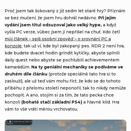
Proč jsem tak šokovaný z již sedm let staré hry? Přiznám
se bez mučení, že jsem hru dohrál nedávno.
Při jejím
vydání jsem titul odsuzoval jako velký hype,
a když
vyšla PC verze, vůbec jsem jí nepřišel na chuť. Kdo četl
můj článek – spíš osobní zpověď – o srovnání PC a
konzole
, tak už ví, kde byl zakopaný pes. RDR 2 není hra,
kde budete dvacet hodin grindit kytičky, abyste splnili
daily quest nebo abyste se pochlubili achievementem
kamarádům.
Na ty geniální mechaniky se podíváme ve
druhém díle článku
(protože speciálně tato hra si to
zaslouží), ale už teď vám mohu říct, že kdo se do tohoto
příběhu z přelomu století neponořil, tak to nikdy nemůže
pochopit. A ano, stojím si za tím, že tato pecka chce
konzoli
(bohatě stačí základní PS4)
a hlavně klid. Hra
vám to vše vrátí měrou vrchovatou.