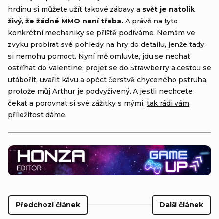
hrdinu si můžete užít takové zábavy a
svět je natolik
živý, že žádné MMO není třeba.
A právě na tyto
konkrétní mechaniky se příště podíváme. Nemám ve
zvyku probírat své pohledy na hry do detailu, jenže tady
si nemohu pomoct. Nyní mě omluvte, jdu se nechat
ostříhat do Valentine, projet se do Strawberry a cestou se
utábořit, uvařit kávu a opéct čerstvě chyceného pstruha,
protože můj Arthur je podvyživený. A jestli nechcete
čekat a porovnat si své zážitky s mými,
tak rádi vám
příležitost dáme.
Předchozí článek
Další článek