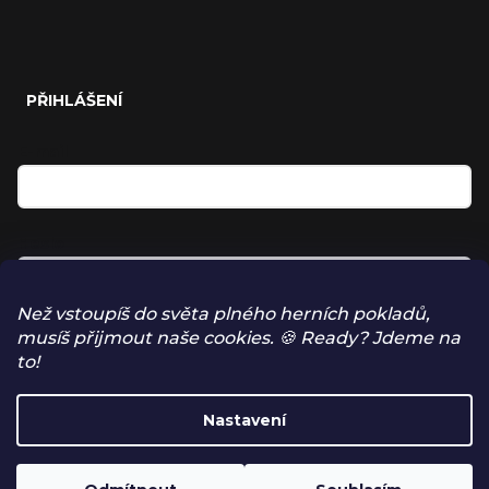
PŘIHLÁŠENÍ
E-mail
Heslo
Než vstoupíš do světa plného herních pokladů,
musíš přijmout naše cookies. 🍪 Ready? Jdeme na
Přihlásit se
to!
NOVÁ REGISTRACE
Nastavení
ZAPOMENUTÉ HESLO