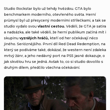
Studio Rockstar bylo už tehdy hvězdou. GTA bylo
benchmarkem moderního, otevřeného světa. Herní
průmysl byl už přesycený moderními střílečkami, a tak se
studio vydalo svou
vlastní cestou.
Věděli, že GTA je satira
a nadsázka, ale také věděli, že herní publikum začíná mít i
skupinu
vyzrálých hráčů,
kteří od her očekávají něco
jiného. Serióznějšího. První díl Red Dead Redemption, na
který se podíváme také, dokázal, že western není zdaleka
mrtvý žánr, a jeho nedávný port na PS5 jasně dokazuje, o
jak skvělou hru se jedná. Avšak to, co si studio dovolilo s
druhým dílem, předčilo všechna očekávání.