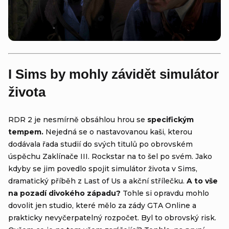
I Sims by mohly závidět simulátor
života
RDR 2 je nesmírně obsáhlou hrou se
specifickým
tempem.
Nejedná se o nastavovanou kaši, kterou
dodávala řada studií do svých titulů po obrovském
úspěchu Zaklínače III. Rockstar na to šel po svém. Jako
kdyby se jim povedlo spojit simulátor života v Sims,
dramatický příběh z Last of Us a akční střílečku.
A to vše
na pozadí divokého západu?
Tohle si opravdu mohlo
dovolit jen studio, které mělo za zády GTA Online a
prakticky nevyčerpatelný rozpočet. Byl to obrovský risk.