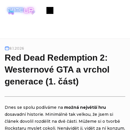
Přejít
na
Nákupní
obsah
košík
8.1.2026
Red Dead Redemption 2:
Westernové GTA a vrchol
generace (1. část)
Dnes se spolu podíváme na
možná největší hru
dosavadní historie. Minimálně tak velkou, že jsem si
článek dovolil rozdělit na dvě části. Můžeme si o tvorbě
Rockstaru myslet cokoli. Nenávidět ji, vidět za ní konzum,