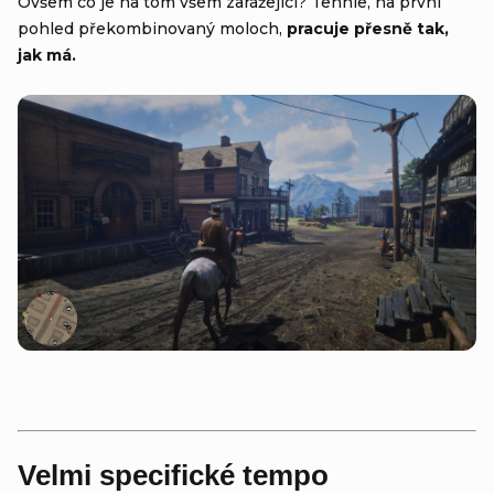
Ovšem co je na tom všem zarážející? Tenhle, na první
pohled překombinovaný moloch,
pracuje přesně tak,
jak má.
Velmi specifické tempo