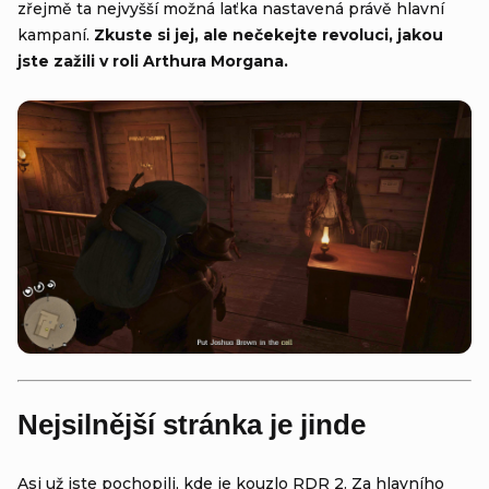
zřejmě ta nejvyšší možná laťka nastavená právě hlavní
kampaní.
Zkuste si jej, ale nečekejte revoluci, jakou
jste zažili v roli Arthura Morgana.
Nejsilnější stránka je jinde
Asi už jste pochopili, kde je kouzlo RDR 2. Za hlavního