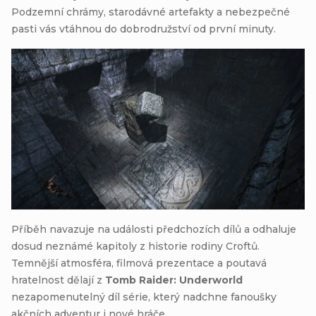
Podzemní chrámy, starodávné artefakty a nebezpečné
pasti vás vtáhnou do dobrodružství od první minuty.
Příběh navazuje na události předchozích dílů a odhaluje
dosud neznámé kapitoly z historie rodiny Croftů.
Temnější atmosféra, filmová prezentace a poutavá
hratelnost dělají z
Tomb Raider: Underworld
nezapomenutelný díl série, který nadchne fanoušky
akčních adventur i nové hráče.