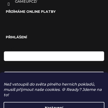
GAMEUPCZ/
PŘIJÍMÁME ONLINE PLATBY
PŘIHLÁŠENÍ
E-mail
Heslo
Než vstoupíš do světa plného herních pokladů,
musíš přijmout naše cookies. 🍪 Ready? Jdeme na
Přihlásit se
to!
NOVÁ REGISTRACE
Nastavení