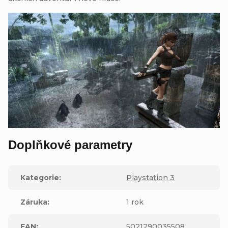
Doplňkové parametry
Kategorie
:
Playstation 3
Záruka
:
1 rok
EAN
:
5021290035508