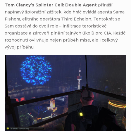
Tom Clancy’s Splinter Cell: Double Agent
přináší
napínavý špionážní zážitek, kde hráč ovládá agenta Sama
Fishera, elitního operátora Third Echelon. Tentokrát se
Sam dostává do dvojí role – infiltrace teroristické
organizace a zároveň plnění tajných úkolů pro CIA. Každé
rozhodnutí ovlivňuje nejen průběh mise, ale i celkový
vývoj příběhu.