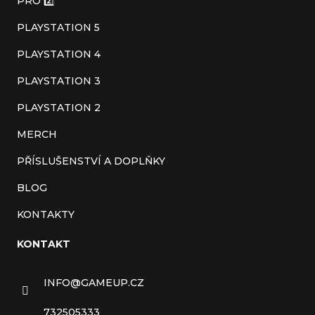
a
PRO 2️⃣
t
PLAYSTATION 5
í
PLAYSTATION 4
PLAYSTATION 3
PLAYSTATION 2
MERCH
PŘÍSLUŠENSTVÍ A DOPLŇKY
BLOG
KONTAKTY
KONTAKT
INFO
@
GAMEUP.CZ
732505333