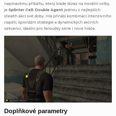
napínavému příběhu, který klade důraz na morální volby,
je
Splinter Cell: Double Agent
jednou z nejlepších
stealth akcí své doby. Hra přináší kombinaci intenzivního
napětí, špionážní strategie a dynamických akčních
sekvencí, ideální pro fanoušky série i nové hráče.
Doplňkové parametry