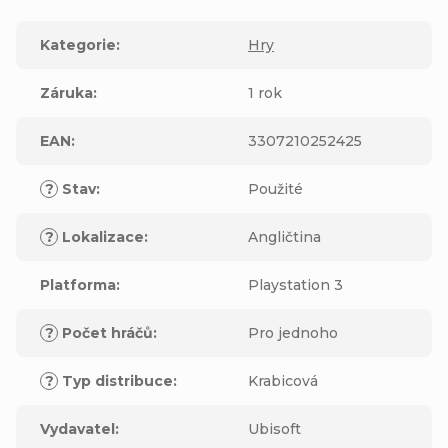
Kategorie
:
Hry
Záruka
:
1 rok
EAN
:
3307210252425
?
Stav
:
Použité
?
Lokalizace
:
Angličtina
Platforma
:
Playstation 3
?
Počet hráčů
:
Pro jednoho
?
Typ distribuce
:
Krabicová
Vydavatel
:
Ubisoft