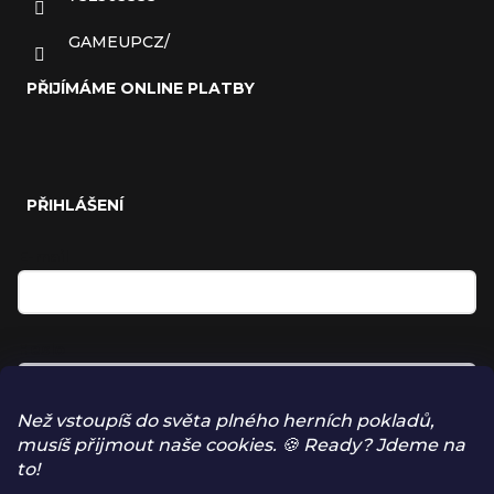
GAMEUPCZ/
PŘIJÍMÁME ONLINE PLATBY
PŘIHLÁŠENÍ
E-mail
Heslo
Než vstoupíš do světa plného herních pokladů,
musíš přijmout naše cookies. 🍪 Ready? Jdeme na
Přihlásit se
to!