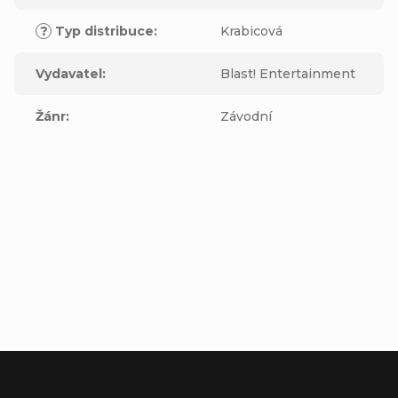
?
Typ distribuce
:
Krabicová
Vydavatel
:
Blast! Entertainment
Žánr
:
Závodní
Buďte první, kdo napíše příspěvek k této položce.
Přidat komentář
Z