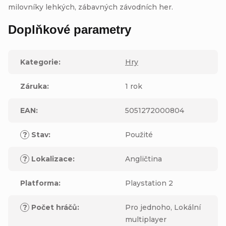
milovníky lehkých, zábavných závodních her.
Doplňkové parametry
Kategorie
:
Hry
Záruka
:
1 rok
EAN
:
5051272000804
?
Stav
:
Použité
?
Lokalizace
:
Angličtina
Platforma
:
Playstation 2
?
Počet hráčů
:
Pro jednoho, Lokální
multiplayer