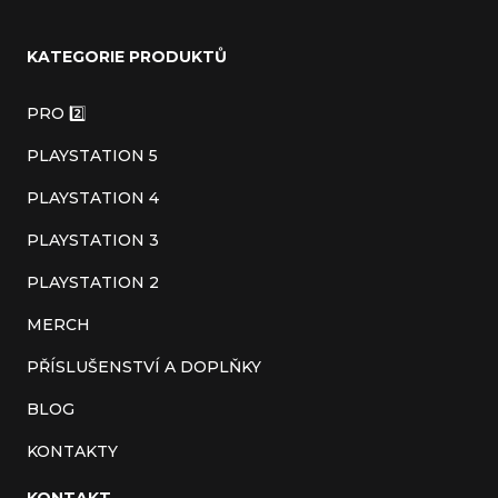
á
KATEGORIE PRODUKTŮ
p
a
PRO 2️⃣
t
PLAYSTATION 5
í
PLAYSTATION 4
PLAYSTATION 3
PLAYSTATION 2
MERCH
PŘÍSLUŠENSTVÍ A DOPLŇKY
BLOG
KONTAKTY