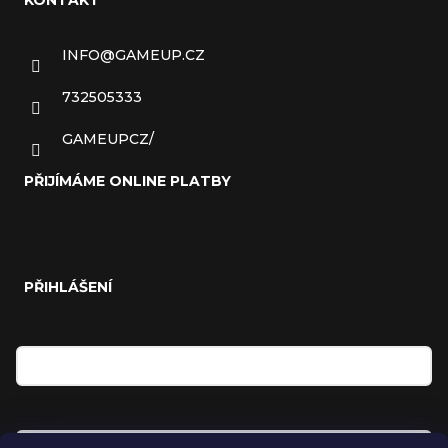
KONTAKT
INFO
@
GAMEUP.CZ
732505333
GAMEUPCZ/
PŘIJÍMÁME ONLINE PLATBY
PŘIHLÁŠENÍ
E-mail
Heslo