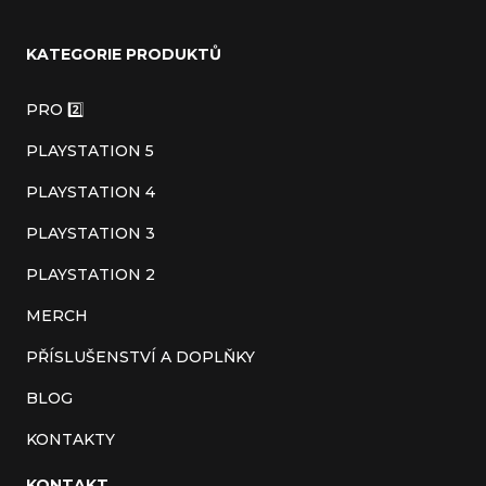
á
KATEGORIE PRODUKTŮ
p
a
PRO 2️⃣
t
PLAYSTATION 5
í
PLAYSTATION 4
PLAYSTATION 3
PLAYSTATION 2
MERCH
PŘÍSLUŠENSTVÍ A DOPLŇKY
BLOG
KONTAKTY
KONTAKT