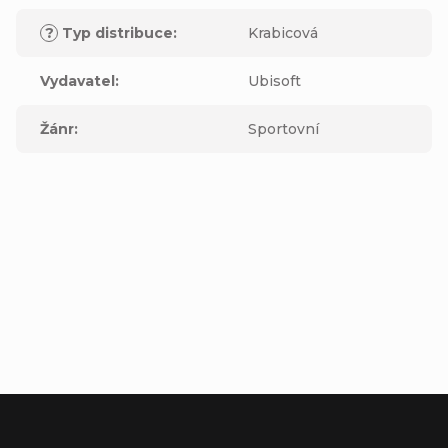
?
Typ distribuce
:
Krabicová
Vydavatel
:
Ubisoft
Žánr
:
Sportovní
Buďte první, kdo napíše příspěvek k této položce.
Přidat komentář
Z