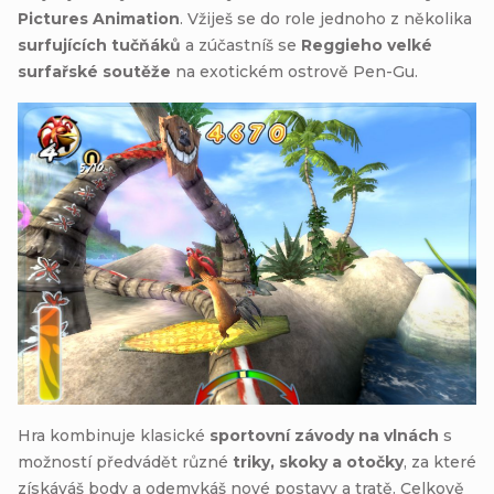
Pictures Animation
. Vžiješ se do role jednoho z několika
surfujících tučňáků
a zúčastníš se
Reggieho velké
surfařské soutěže
na exotickém ostrově Pen-Gu.
Hra kombinuje klasické
sportovní závody na vlnách
s
možností předvádět různé
triky, skoky a otočky
, za které
získáváš body a odemykáš nové postavy a tratě. Celkově