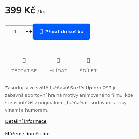
399 Kč
/ ks
Měrná
cena:
Přidat do košíku
ZEPTAT SE
HLÍDAT
SDÍLET
Zasurfuj si ve světě tučňáků!
Surf’s Up
pro PS3 je
zábavná sportovní hra na motivy animovaného filmu, kde
si zasoutěžíš v originálním „tučňáčím“ surfování s triky,
vlnami a humorem.
Detailní informace
Můžeme doručit do: