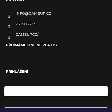
INFO
@
GAMEUP.CZ
732505333
GAMEUPCZ/
PŘIJÍMÁME ONLINE PLATBY
PŘIHLÁŠENÍ
E-mail
Heslo