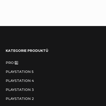
Přidat komentář
Z
á
KATEGORIE PRODUKTŮ
p
a
PRO 2️⃣
t
PLAYSTATION 5
í
PLAYSTATION 4
PLAYSTATION 3
PLAYSTATION 2