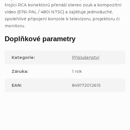
trojici RCA konektorů přenáší stereo zvuk a kompozitní
video (576i PAL / 480i NTSC) a zajišťuje jednoduché,
spolehlivé připojení konzole k televizoru, projektoru či
monitoru.
Doplňkové parametry
Kategorie
:
Příslušenství
Záruka
:
1 rok
EAN
:
849172012615
Buďte první, kdo napíše příspěvek k této položce.