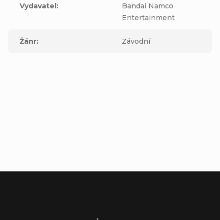
Vydavatel
:
Bandai Namco
Entertainment
Žánr
:
Závodní
Buďte první, kdo napíše příspěvek k této položce.
Přidat komentář
Z
á