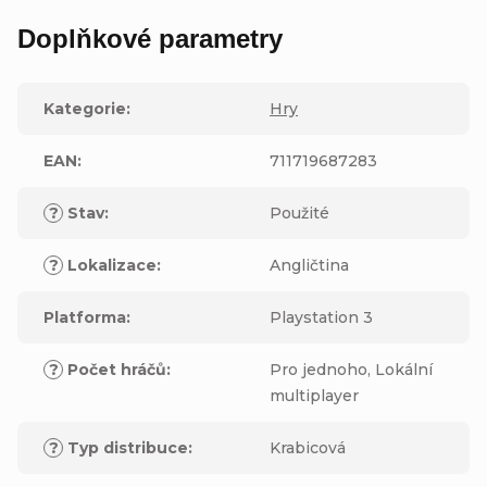
Doplňkové parametry
Kategorie
:
Hry
EAN
:
711719687283
?
Stav
:
Použité
?
Lokalizace
:
Angličtina
Platforma
:
Playstation 3
?
Počet hráčů
:
Pro jednoho, Lokální
multiplayer
?
Typ distribuce
:
Krabicová