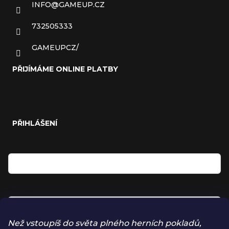
INFO
@
GAMEUP.CZ
732505333
GAMEUPCZ/
PŘIJÍMÁME ONLINE PLATBY
PŘIHLÁŠENÍ
E-mail
Heslo
Než vstoupíš do světa plného herních pokladů,