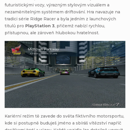
futuristickými vozy, výrazným stylovým vizuálem a
nezaměnitelným systémem driftování. Hra navazuje na
tradici série Ridge Racer a byla jedním z launchových
titulů pro
PlayStation 3
, přičemž nabízí rychlou,
přístupnou, ale zároveň hlubokou hratelnost.
Kariérní režim tě zavede do světa fiktivního motorsportu,
kde si postupně buduješ jméno a sbíráš vítězství napříč
desítkami tratí a výzev. Každé vozidlo lze detailně upravit