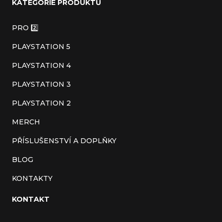
KATEGORIE PRODUKTŮ
p
a
PRO 2️⃣
t
PLAYSTATION 5
í
PLAYSTATION 4
PLAYSTATION 3
PLAYSTATION 2
MERCH
PŘÍSLUŠENSTVÍ A DOPLŇKY
BLOG
KONTAKTY
KONTAKT