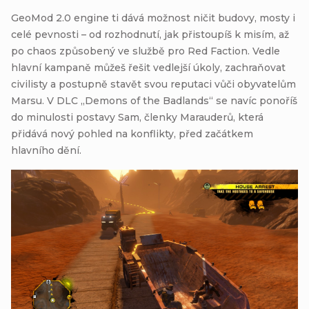
GeoMod 2.0 engine ti dává možnost ničit budovy, mosty i
celé pevnosti – od rozhodnutí, jak přistoupíš k misím, až
po chaos způsobený ve službě pro Red Faction. Vedle
hlavní kampaně můžeš řešit vedlejší úkoly, zachraňovat
civilisty a postupně stavět svou reputaci vůči obyvatelům
Marsu. V DLC „Demons of the Badlands“ se navíc ponoříš
do minulosti postavy Sam, členky Marauderů, která
přidává nový pohled na konflikty, před začátkem
hlavního dění.