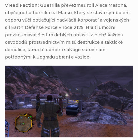
V
Red Faction: Guerrilla
převezmeš roli Aleca Masona,
obyčejného horníka na Marsu, který se stává symbolem
odporu vůči potlačující nadvládě korporací a vojenských
sil Earth Defense Force v roce 2125. Hra ti umožní
prozkoumávat šest rozlehlých oblastí, z nichž každou
osvobodíš prostřednictvím misí, destrukce a taktické
demolice, která tě odmění salvage surovinami
potřebnými k upgradu zbraní a vozidel.