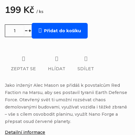
199 Kč
/ ks
Měrná
cena:
Přidat do košíku
ZEPTAT SE
HLÍDAT
SDÍLET
Jako inženýr Alec Mason se přidáš k povstalcům Red
Faction na Marsu, aby ses postavil tyranii Earth Defense
Force. Otevřený svět ti umožní rozsévat chaos
demolovanými budovami, využívat vozidla i těžké zbraně
– vše s cílem osvobodit planinu, využít Nano Forge a
přepsat osud červené planety.
Detailní informace