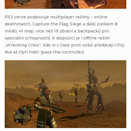
PS3 verze podporuje multiplayer režimy – online
deathmatch, Capture the Flag, Siege a další (celkem 8
módů, 41 map, více než 19 zbraní a backpacků pro
speciální schopnosti). K dispozici je i offline režim
„Wrecking Crew“, kde si v čase proti sobě předávají cihly
dva až čtyři hráči (pass‑the‑controller).