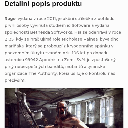
Detailní popis produktu
Rage
, vydaná v roce 2011, je akční střílečka z pohledu
první osoby vyvinutá studiem id Software a vydaná
společností Bethesda Softworks. Hra se odehrává v roce
2135, kdy se hráč ujímá role Nicholase Rainea, bývalého
mariňáka, který se probouzí z kryogenního spánku v
podzemním úkrytu zvaném Ark, 106 let po dopadu
asteroidu 99942 Apophis na Zemi. Svět je zpustošený,
plný nebezpečných banditů, mutantů a tyranské
organizace The Authority, která usiluje o kontrolu nad
přeživšími.