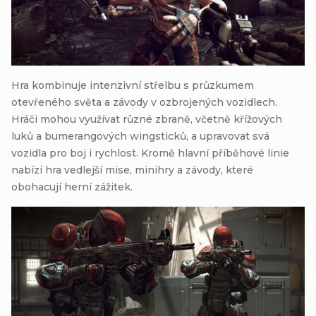
Hra kombinuje intenzivní střelbu s průzkumem
otevřeného světa a závody v ozbrojených vozidlech.
Hráči mohou využívat různé zbraně, včetně křížových
luků a bumerangových wingsticků, a upravovat svá
vozidla pro boj i rychlost. Kromě hlavní příběhové linie
nabízí hra vedlejší mise, minihry a závody, které
obohacují herní zážitek.