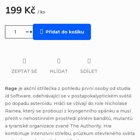
199 Kč
/ ks
Měrná
cena:
Přidat do košíku
ZEPTAT SE
HLÍDAT
SDÍLET
Rage
je akční střílečka z pohledu první osoby od studia
id Software, odehrávající se v postapokalyptickém světě
po dopadu asteroidu. Hráči se vžívají do role Nicholase
Rainea, který se probouzí z kryogenního spánku a musí
přežít v nehostinném prostředí plném banditů, mutantů
a tyranské organizace zvané The Authority. Hra
kombinuje intenzivní střelbu, průzkum otevřeného světa