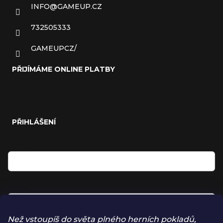
INFO
@
GAMEUP.CZ
732505333
GAMEUPCZ/
PŘIJÍMÁME ONLINE PLATBY
PŘIHLÁŠENÍ
E-mail
Heslo
Než vstoupíš do světa plného herních pokladů,