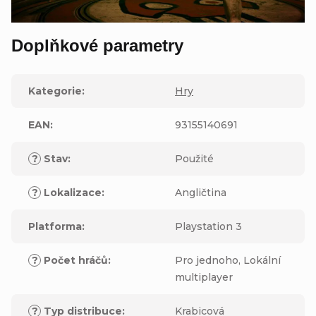
Doplňkové parametry
Kategorie
:
Hry
EAN
:
93155140691
?
Stav
:
Použité
?
Lokalizace
:
Angličtina
Platforma
:
Playstation 3
?
Počet hráčů
:
Pro jednoho, Lokální
multiplayer
?
Typ distribuce
:
Krabicová