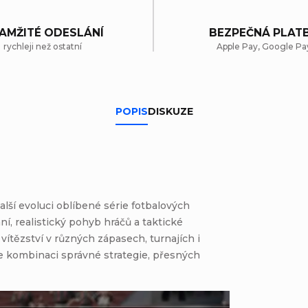
AMŽITÉ ODESLÁNÍ
BEZPEČNÁ PLAT
rychleji než ostatní
Apple Pay, Google Pa
POPIS
DISKUZE
alší evoluci oblíbené série fotbalových
ní, realistický pohyb hráčů a taktické
ítězství v různých zápasech, turnajích i
e kombinaci správné strategie, přesných