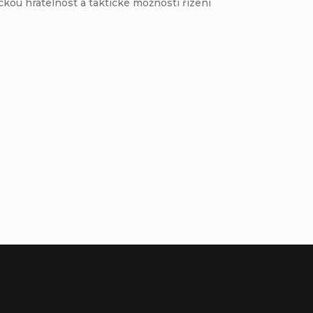
ickou hratelnost a taktické možnosti řízení
Buďte první, kdo napíše příspěvek k této položce.