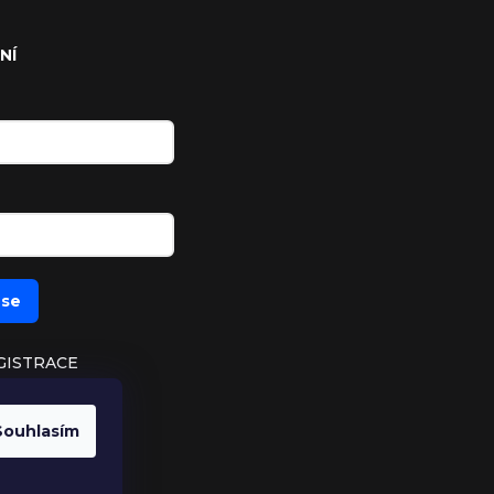
NÍ
 se
GISTRACE
UTÉ HESLO
Souhlasím