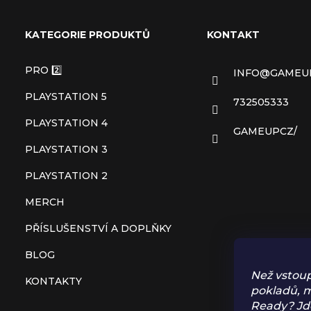
á
KATEGORIE PRODUKTŮ
KONTAKT
p
PRO 2️⃣
INFO
@
GAMEU
a
PLAYSTATION 5
732505333
t
PLAYSTATION 4
GAMEUPCZ/
PLAYSTATION 3
í
PLAYSTATION 2
MERCH
PŘÍSLUŠENSTVÍ A DOPLŇKY
BLOG
Než vstoup
KONTAKTY
pokladů, m
Ready? Jd