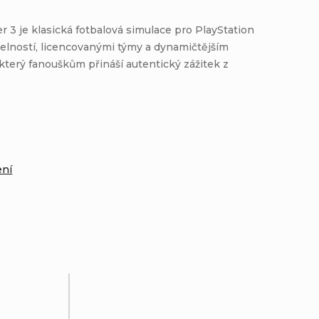
r 3 je klasická fotbalová simulace pro PlayStation
atelností, licencovanými týmy a dynamičtějším
terý fanouškům přináší autentický zážitek z
:
ení