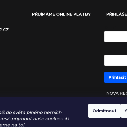
PŘIJÍMÁME ONLINE PLATBY
PŘIHLÁŠE
E-mail
P.CZ
Heslo
Přihlásit
NOVÁ RE
ZAPOMEN
Odmítnout
íš do světa plného herních
usíš přijmout naše cookies. 🍪
eme na to!