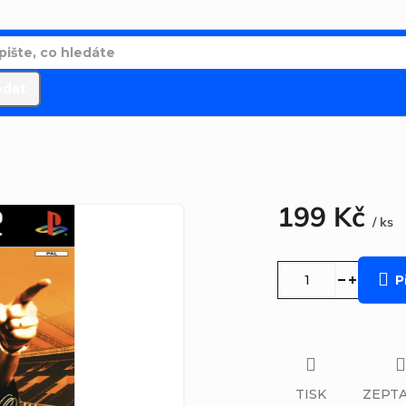
edat
199 Kč
/ ks
Měrná
cena:
P
TISK
ZEPTA