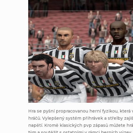
Hra se pyšní propracovanou herní fyzikou, kter
hráčů. Vylepšený systém přihrávek a střelby zaji
napětí. Kromě klasických pvp zápasů můžete hrát 
tým a soutěžit s ostatními v rámci herních výzev.