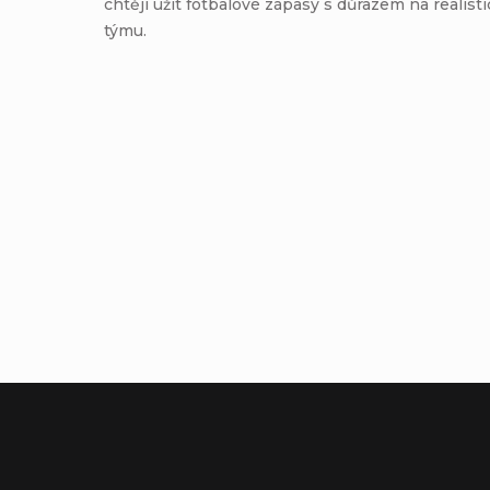
chtějí užít fotbalové zápasy s důrazem na realist
týmu.
Přidat komentář
Z