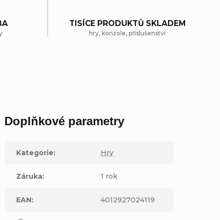
BA
TISÍCE PRODUKTŮ SKLADEM
y
hry, konzole, příslušenství
Doplňkové parametry
Kategorie
:
Hry
Záruka
:
1 rok
EAN
:
4012927024119