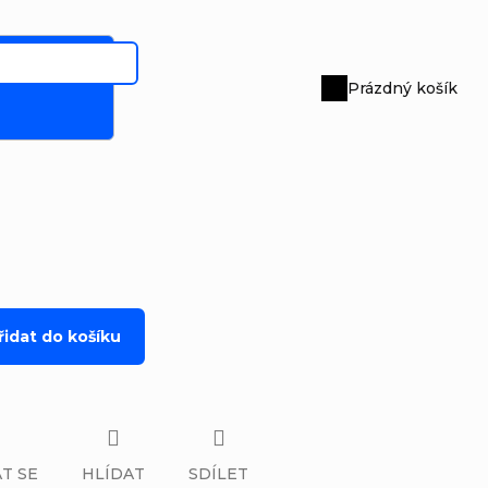
Prázdný košík
Nákupní
košík
řidat do košíku
T SE
HLÍDAT
SDÍLET