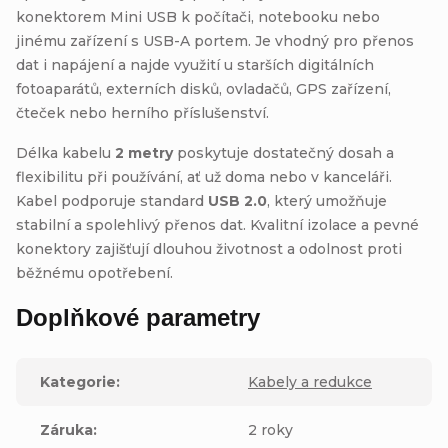
konektorem Mini USB k počítači, notebooku nebo
jinému zařízení s USB-A portem. Je vhodný pro přenos
dat i napájení a najde využití u starších digitálních
fotoaparátů, externích disků, ovladačů, GPS zařízení,
čteček nebo herního příslušenství.
Délka kabelu
2 metry
poskytuje dostatečný dosah a
flexibilitu při používání, ať už doma nebo v kanceláři.
Kabel podporuje standard
USB 2.0
, který umožňuje
stabilní a spolehlivý přenos dat. Kvalitní izolace a pevné
konektory zajišťují dlouhou životnost a odolnost proti
běžnému opotřebení.
Doplňkové parametry
Kategorie
:
Kabely a redukce
Záruka
:
2 roky