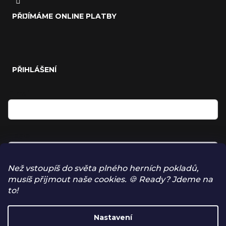
PŘIJÍMÁME ONLINE PLATBY
PŘIHLÁŠENÍ
E-mail
Heslo
Než vstoupíš do světa plného herních pokladů,
musíš přijmout naše cookies. 🍪 Ready? Jdeme na
Přihlásit se
to!
NOVÁ REGISTRACE
Nastavení