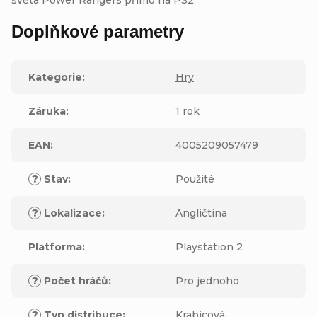
světa Power Rangers přímo na PS2.
Doplňkové parametry
Kategorie
:
Hry
Záruka
:
1 rok
EAN
:
4005209057479
?
Stav
:
Použité
?
Lokalizace
:
Angličtina
Platforma
:
Playstation 2
?
Počet hráčů
:
Pro jednoho
?
Typ distribuce
:
Krabicová