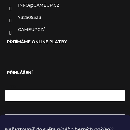
INFO
@
GAMEUP.CZ
732505333
GAMEUPCZ/
PŘIJÍMÁME ONLINE PLATBY
PŘIHLÁŠENÍ
E-mail
Heslo
Než vstoupíš do světa plného herních pokladů,