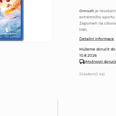
Onrush
je revolučn
extrémního sportu p
Zapomeň na cílovou 
trati.
Detailní informace
Můžeme doručit do
10.8.2026
Možnosti doruč
Skladem
(1 ks)