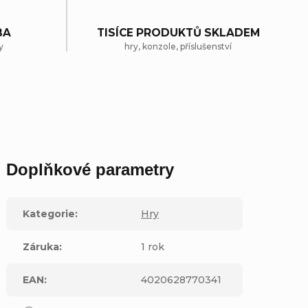
BA
TISÍCE PRODUKTŮ SKLADEM
y
hry, konzole, příslušenství
Doplňkové parametry
Kategorie
:
Hry
Záruka
:
1 rok
EAN
:
4020628770341