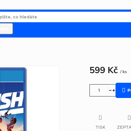
edat
599 Kč
/ ks
Měrná
cena:
P
TISK
ZEPTA