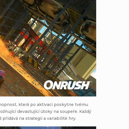
chopnost, která po aktivaci poskytne tvému
ožňující devastující útoky na soupeře. Každý
 přidává na strategii a variabilitě hry.