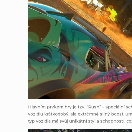
Hlavním prvkem hry je tzv. “Rush” – speciální s
vozidlu krátkodobý, ale extrémně silný boost, um
typ vozidla má svůj unikátní styl a schopnosti, což