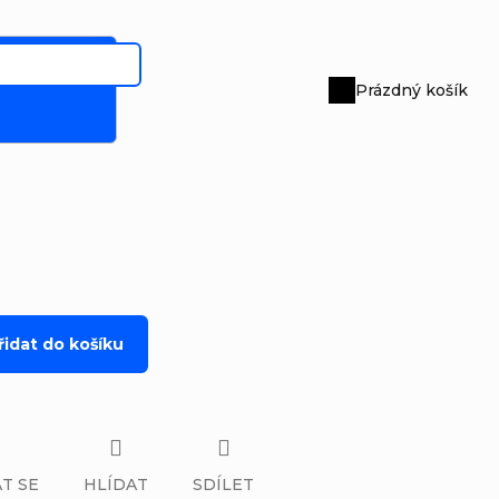
Prázdný košík
Nákupní
košík
řidat do košíku
T SE
HLÍDAT
SDÍLET