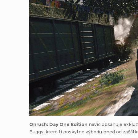
Onrush: Day One Edition
navíc obsahuje exkluzi
Buggy, které ti poskytne výhodu hned od začátk