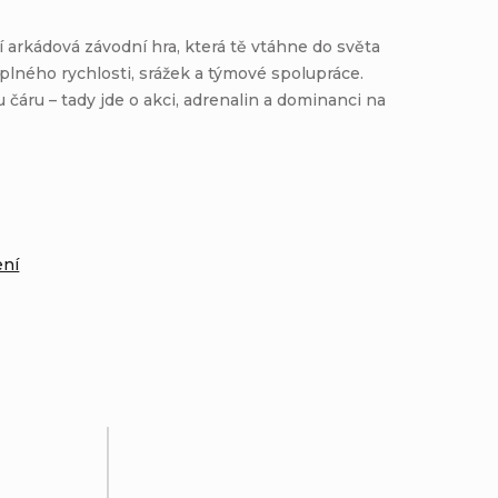
í arkádová závodní hra, která tě vtáhne do světa
lného rychlosti, srážek a týmové spolupráce.
čáru – tady jde o akci, adrenalin a dominanci na
:
ení