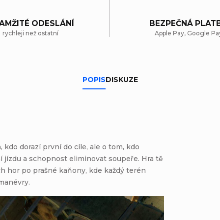
AMŽITÉ ODESLÁNÍ
BEZPEČNÁ PLAT
rychleji než ostatní
Apple Pay, Google Pa
POPIS
DISKUZE
 kdo dorazí první do cíle, ale o tom, kdo
ní jízdu a schopnost eliminovat soupeře. Hra tě
h hor po prašné kaňony, kde každý terén
 manévry.