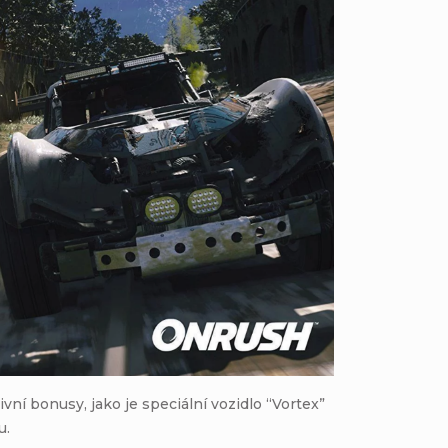
vní bonusy, jako je speciální vozidlo “Vortex”
u.