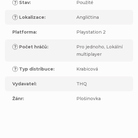
?
Stav
:
Použité
?
Lokalizace
:
Angličtina
Platforma
:
Playstation 2
?
Počet hráčů
:
Pro jednoho, Lokální
multiplayer
?
Typ distribuce
:
Krabicová
Vydavatel
:
THQ
Žánr
:
Plošinovka
Buďte první, kdo napíše příspěvek k této položce.