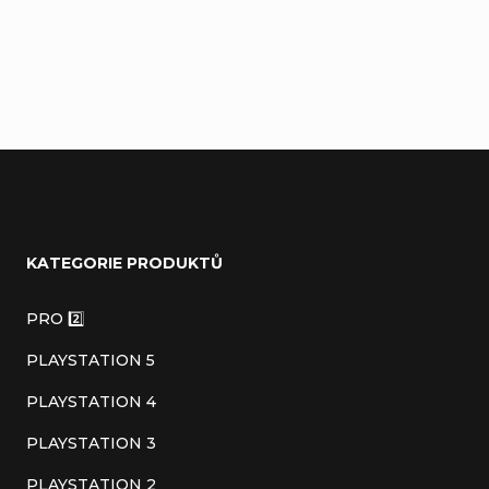
Přidat komentář
Z
á
KATEGORIE PRODUKTŮ
p
a
PRO 2️⃣
t
PLAYSTATION 5
í
PLAYSTATION 4
PLAYSTATION 3
PLAYSTATION 2