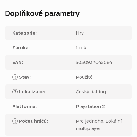
Doplňkové parametry
Kategorie
:
Hry
Záruka
:
1 rok
EAN
:
5030937045084
?
Stav
:
Použité
?
Lokalizace
:
Český dabing
Platforma
:
Playstation 2
?
Počet hráčů
:
Pro jednoho, Lokální
multiplayer