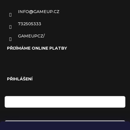
INFO
@
GAMEUP.CZ
732505333
GAMEUPCZ/
PŘIJÍMÁME ONLINE PLATBY
PŘIHLÁŠENÍ
E-mail
Heslo