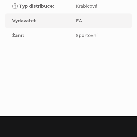
?
Typ distribuce
:
Krabicová
Vydavatel
:
EA
Žánr
:
Sportovní
Buďte první, kdo napíše příspěvek k této položce.
Přidat komentář
Z