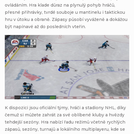
ovládáním. Hra klade důraz na plynulý pohyb hráčů,
přesné přihrávky, tvrdé souboje u mantinelu i taktickou
hru v útoku a obraně. Zápasy působí vyváženě a dokážou
být napínavé až do posledních vteřin.
K dispozici jsou oficiální týmy, hráči a stadiony NHL, díky
čemuž si můžete zahrát za své oblíbené kluby a hvězdy
tehdejší sezóny. Hra nabízí řadu režimů včetně rychlých
zápasů, sezóny, turnajů a lokálního multiplayeru, kde se