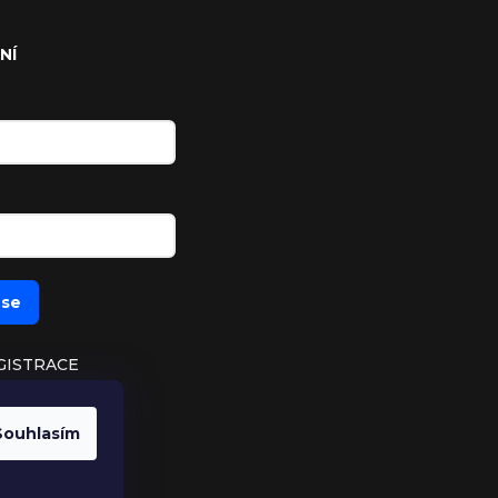
NÍ
 se
GISTRACE
UTÉ HESLO
Souhlasím