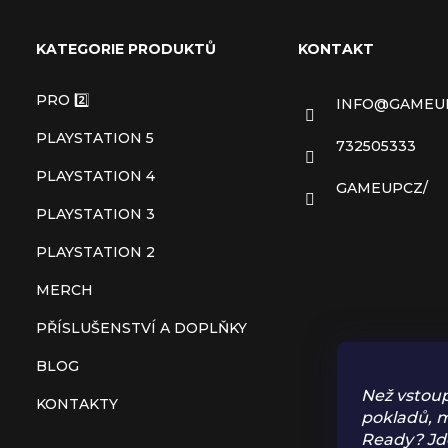
á
KATEGORIE PRODUKTŮ
KONTAKT
p
PRO 2️⃣
INFO
@
GAMEU
a
PLAYSTATION 5
732505333
t
PLAYSTATION 4
GAMEUPCZ/
PLAYSTATION 3
í
PLAYSTATION 2
MERCH
PŘÍSLUŠENSTVÍ A DOPLŇKY
BLOG
Než vstoup
KONTAKTY
pokladů, m
Ready? Jd