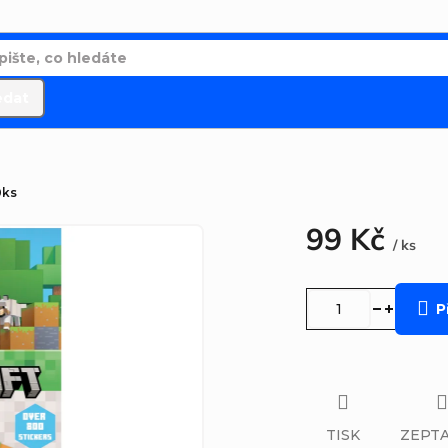
edat
0ks
99 Kč
/ ks
Měrná
cena:
P
TISK
ZEPTA