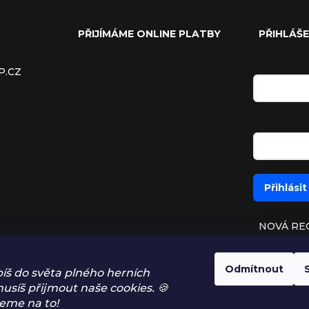
PŘIJÍMÁME ONLINE PLATBY
PŘIHLÁŠE
E-mail
P.CZ
Heslo
Přihlásit
NOVÁ RE
ZAPOMEN
Odmítnout
íš do světa plného herních
usíš přijmout naše cookies. 🍪
eme na to!