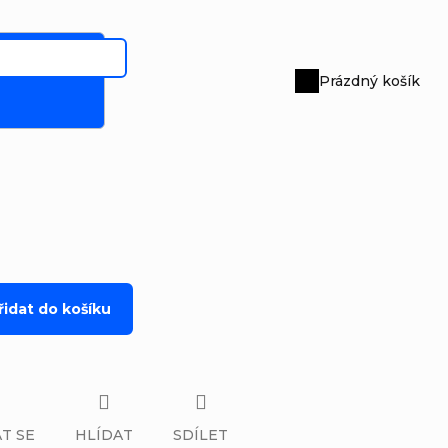
Prázdný košík
Nákupní
košík
řidat do košíku
T SE
HLÍDAT
SDÍLET