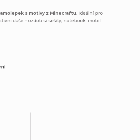
amolepek s motivy z Minecraftu
. Ideální pro
eativní duše – ozdob si sešity, notebook, mobil
.
:
ení