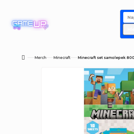
Přejít
na
obsah
Hl
Merch
Minecraft
Minecraft set samolepek 80
Domů