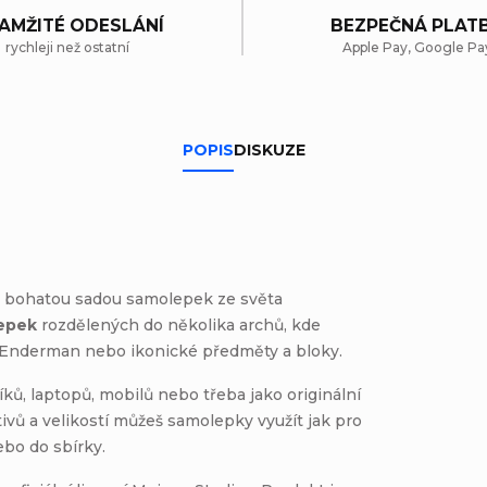
AMŽITÉ ODESLÁNÍ
BEZPEČNÁ PLAT
rychleji než ostatní
Apple Pay, Google Pa
POPIS
DISKUZE
to bohatou sadou samolepek ze světa
epek
rozdělených do několika archů, kde
, Enderman nebo ikonické předměty a bloky.
ků, laptopů, mobilů nebo třeba jako originální
ivů a velikostí můžeš samolepky využít jak pro
ebo do sbírky.