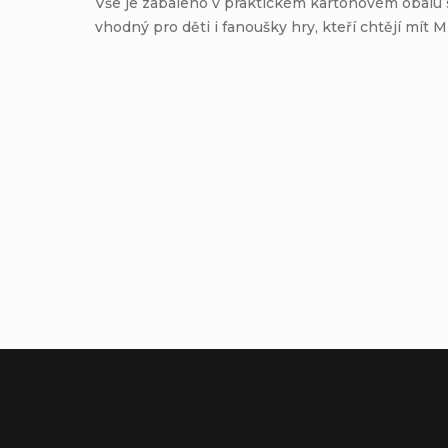
Vše je zabaleno v praktickém kartonovém obalu s 
vhodný pro děti i fanoušky hry, kteří chtějí mít 
Přidat komentář
Z