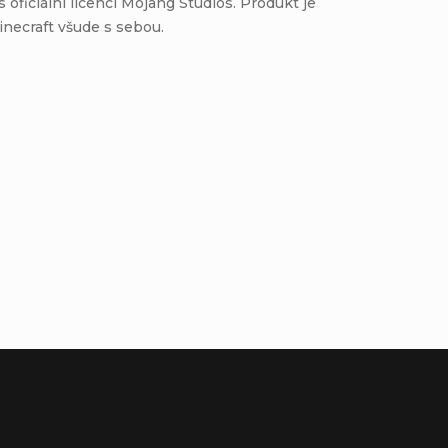
oficiální licencí Mojang Studios. Produkt je
Minecraft všude s sebou.
Buďte první, kdo napíše příspěvek k této položce.