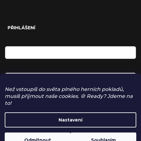
PŘIHLÁŠENÍ
E-mail
Heslo
Než vstoupíš do světa plného herních pokladů,
musíš přijmout naše cookies. 🍪 Ready? Jdeme na
Přihlásit se
to!
NOVÁ REGISTRACE
Nastavení
ZAPOMENUTÉ HESLO
Odmítnout
Souhlasím