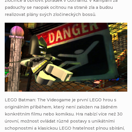
zločince a obnovit pořádek v Gothamu. V kampani za
padouchy se naopak ocitnou na straně zla a budou
realizovat plány svých zločineckých bossů.
LEGO Batman: The Videogame je první LEGO hrou s
originálním příběhem, který není založen na žádném
konkrétním filmu nebo komiksu. Hra nabízí více než 30
úrovní, možnost ovládat různé postavy s unikátními
schopnostmi a klasickou LEGO hratelnost plnou sbírání,