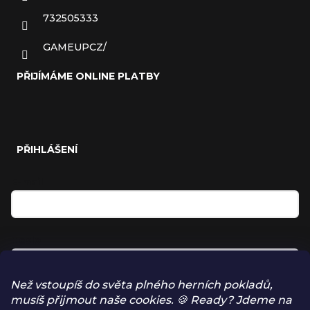
732505333
GAMEUPCZ/
PŘIJÍMÁME ONLINE PLATBY
PŘIHLÁŠENÍ
E-mail
Heslo
Než vstoupíš do světa plného herních pokladů,
musíš přijmout naše cookies. 🍪 Ready? Jdeme na
Přihlásit se