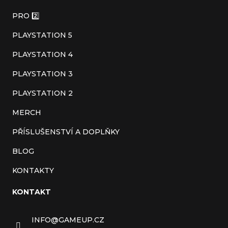
a
PRO 2️⃣
t
PLAYSTATION 5
í
PLAYSTATION 4
PLAYSTATION 3
PLAYSTATION 2
MERCH
PŘÍSLUŠENSTVÍ A DOPLŇKY
BLOG
KONTAKTY
KONTAKT
INFO
@
GAMEUP.CZ