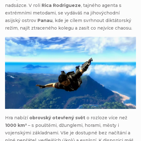
nadsázce. V roli
Rica Rodrigueze
, tajného agenta s
extrémními metodami, se vydáváš na jihovýchodní
asijský ostrov
Panau
, kde je cílem svrhnout diktátorský
režim, najít ztraceného kolegu a zasít co nejvíce chaosu.
Hra nabízí
obrovský otevřený svět
o rozloze více než
1000 km²
– s pouštěmi, džunglemi, horami, městy i
vojenskými základnami. Vše je dostupné bez načítání a
plné nepřátel, vedlejších úkolů a explozí. K dispozici máš