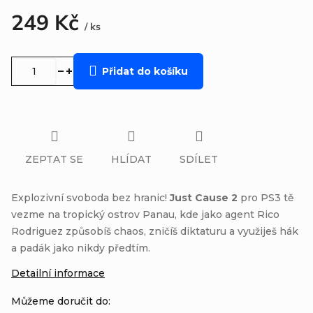
249 Kč
/ ks
Měrná
cena:
Přidat do košíku
ZEPTAT SE
HLÍDAT
SDÍLET
Explozivní svoboda bez hranic!
Just Cause 2
pro PS3 tě
vezme na tropický ostrov Panau, kde jako agent Rico
Rodriguez způsobíš chaos, zničíš diktaturu a využiješ hák
a padák jako nikdy předtím.
Detailní informace
Můžeme doručit do: