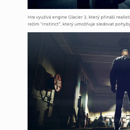
Hra využívá engine Glacier 2, který přináší reali
režim “Instinct”, který umožňuje sledovat pohyby