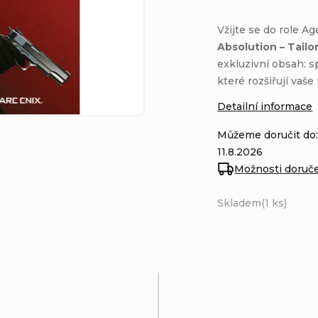
Vžijte se do role A
Absolution – Tailo
exkluzivní obsah: s
které rozšiřují vaše
Detailní informace
Můžeme doručit do
11.8.2026
Možnosti doruč
Skladem
(1 ks)