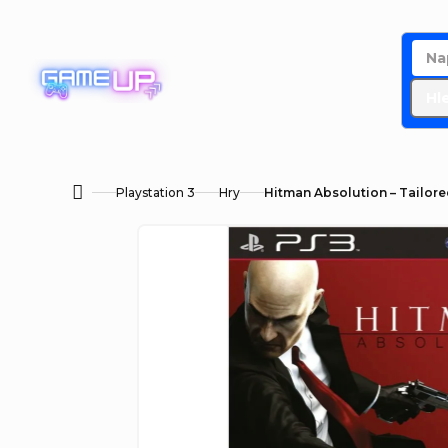
Přejít
na
obsah
Hl
Playstation 3
Hry
Hitman Absolution – Tailore
Domů