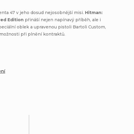
genta 47 v jeho dosud nejosobnější misi.
Hitman:
red Edition
přináší nejen napínavý příběh, ale i
peciální oblek a upravenou pistoli Bartoli Custom,
 možnosti při plnění kontraktů.
:
ení