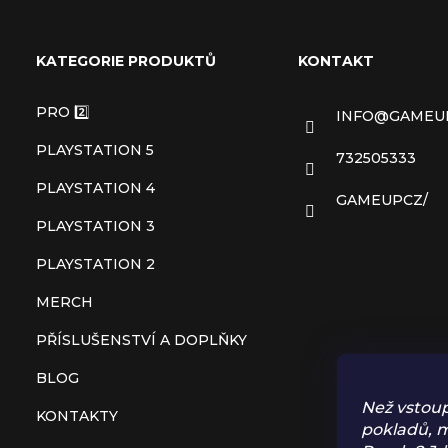
Z
á
KATEGORIE PRODUKTŮ
KONTAKT
p
PRO 2️⃣
INFO
@
GAMEU
a
PLAYSTATION 5
732505333
t
PLAYSTATION 4
GAMEUPCZ/
PLAYSTATION 3
í
PLAYSTATION 2
MERCH
PŘÍSLUŠENSTVÍ A DOPLŇKY
BLOG
Než vstoup
KONTAKTY
pokladů, m