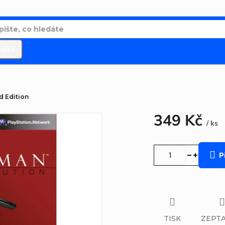
edat
d Edition
349 Kč
/ ks
Měrná
cena:
P
TISK
ZEPTA