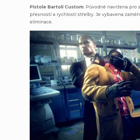
Pistole Bartoli Custom
: Původně navržena pro s
přesností a rychlostí střelby. Je vybavena zaměřo
eliminace.