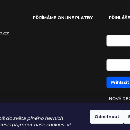
PŘIJÍMÁME ONLINE PLATBY
PŘIHLÁŠE
E-mail
P.CZ
Heslo
Přihlásit
NOVÁ RE
ZAPOMEN
Odmítnout
íš do světa plného herních
usíš přijmout naše cookies. 🍪