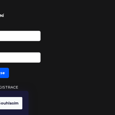
NÍ
 se
GISTRACE
UTÉ HESLO
Souhlasím