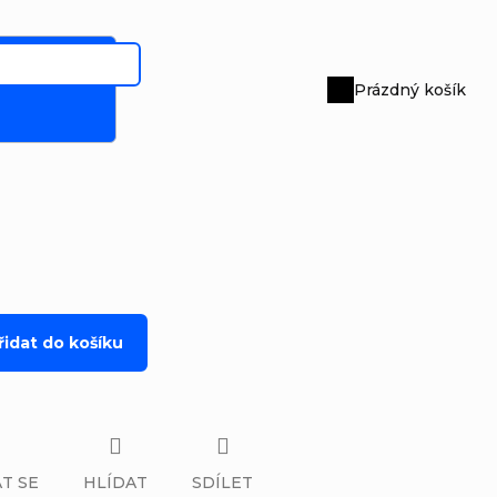
Prázdný košík
Nákupní
košík
řidat do košíku
T SE
HLÍDAT
SDÍLET