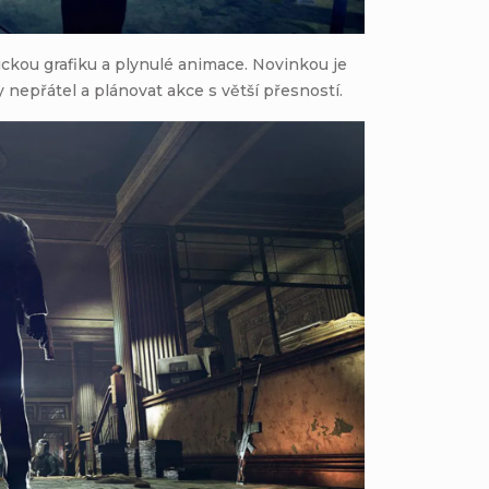
stickou grafiku a plynulé animace. Novinkou je
 nepřátel a plánovat akce s větší přesností.