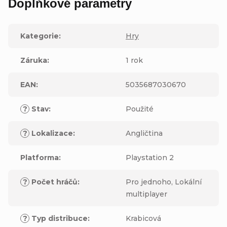
Doplňkové parametry
Kategorie
:
Hry
Záruka
:
1 rok
EAN
:
5035687030670
?
Stav
:
Použité
?
Lokalizace
:
Angličtina
Platforma
:
Playstation 2
?
Počet hráčů
:
Pro jednoho, Lokální
multiplayer
?
Typ distribuce
:
Krabicová