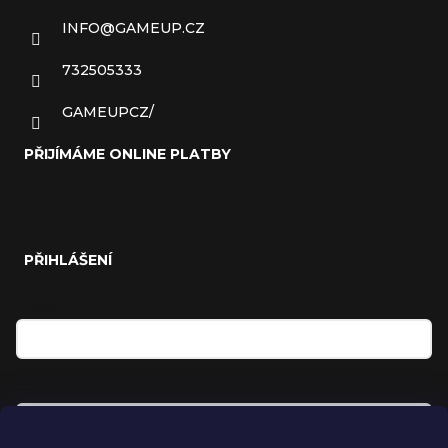
INFO
@
GAMEUP.CZ
732505333
GAMEUPCZ/
PŘIJÍMÁME ONLINE PLATBY
PŘIHLÁŠENÍ
E-mail
Heslo