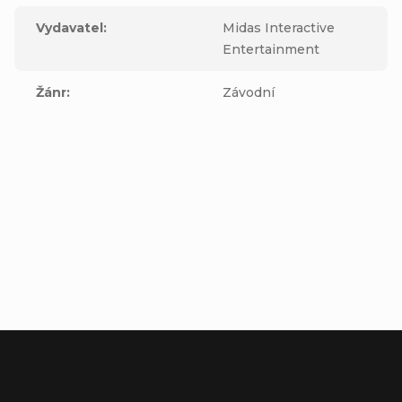
Vydavatel
:
Midas Interactive
Entertainment
Žánr
:
Závodní
Buďte první, kdo napíše příspěvek k této položce.
Přidat komentář
Z