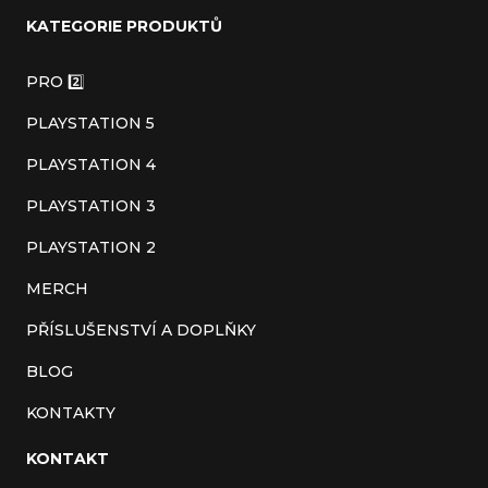
á
KATEGORIE PRODUKTŮ
p
a
PRO 2️⃣
t
PLAYSTATION 5
í
PLAYSTATION 4
PLAYSTATION 3
PLAYSTATION 2
MERCH
PŘÍSLUŠENSTVÍ A DOPLŇKY
BLOG
KONTAKTY
KONTAKT