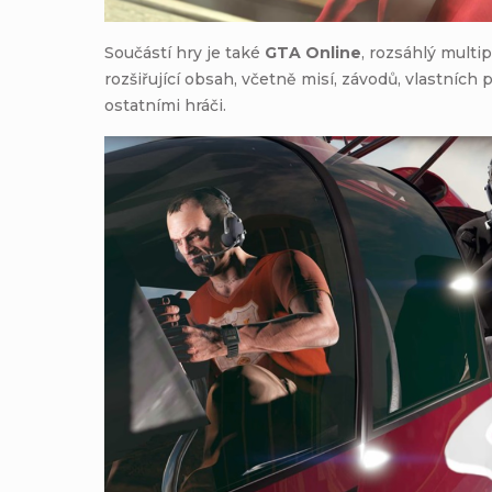
Součástí hry je také
GTA Online
, rozsáhlý multi
rozšiřující obsah, včetně misí, závodů, vlastních 
ostatními hráči.