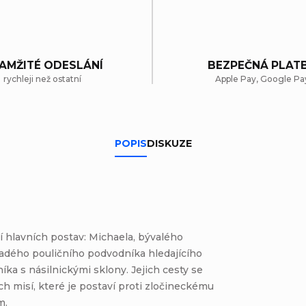
AMŽITÉ ODESLÁNÍ
BEZPEČNÁ PLAT
rychleji než ostatní
Apple Pay, Google Pa
POPIS
DISKUZE
í hlavních postav: Michaela, bývalého
mladého pouličního podvodníka hledajícího
níka s násilnickými sklony. Jejich cesty se
h misí, které je postaví proti zločineckému
m.