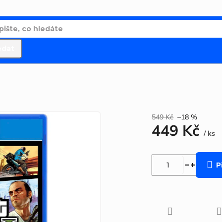
edat
549 Kč
–18 %
449 Kč
/ ks
Měrná
cena:
P