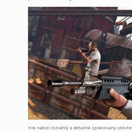
Hra nabízí rozsáhlý a detailně zpracovaný otevře