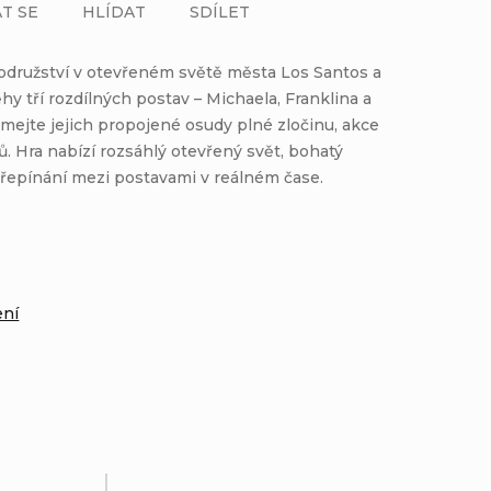
T SE
HLÍDAT
SDÍLET
rodružství v otevřeném světě města Los Santos a
ěhy tří rozdílných postav – Michaela, Franklina a
mejte jejich propojené osudy plné zločinu, akce
. Hra nabízí rozsáhlý otevřený svět, bohatý
řepínání mezi postavami v reálném čase.
:
ení