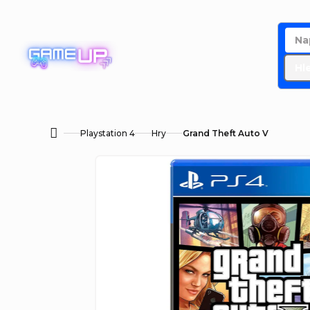
Přejít
na
obsah
Hl
Playstation 4
Hry
Grand Theft Auto V
Domů