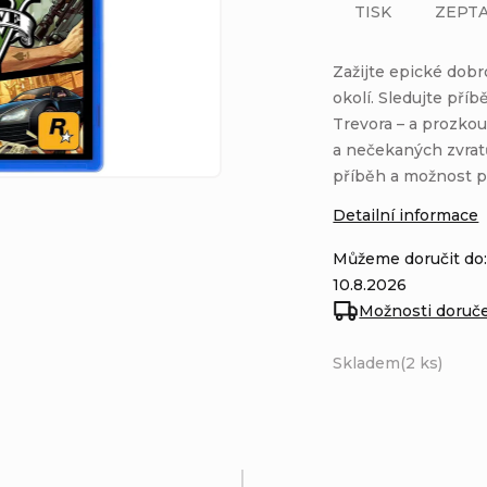
TISK
ZEPTA
Zažijte epické dob
okolí. Sledujte příb
Trevora – a prozkou
a nečekaných zvratů
příběh a možnost p
Detailní informace
Můžeme doručit do
10.8.2026
Možnosti doruč
Skladem
(2 ks)