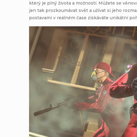
který je plný života a možností. Můžete se věno
jen tak prozkoumávat svět a užívat si jeho rozm
postavami v reálném čase získáváte unikátní poh