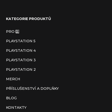
Z
á
KATEGORIE PRODUKTŮ
p
a
PRO 2️⃣
t
PLAYSTATION 5
í
PLAYSTATION 4
PLAYSTATION 3
PLAYSTATION 2
MERCH
PŘÍSLUŠENSTVÍ A DOPLŇKY
BLOG
KONTAKTY