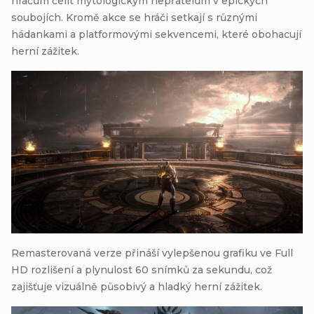
hráčům čelit mytologickým nepřátelům v epických
soubojích. Kromě akce se hráči setkají s různými
hádankami a platformovými sekvencemi, které obohacují
herní zážitek.
Remasterovaná verze přináší vylepšenou grafiku ve Full
HD rozlišení a plynulost 60 snímků za sekundu, což
zajišťuje vizuálně působivý a hladký herní zážitek.