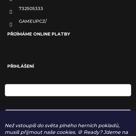
732505333
GAMEUPCZ/
PŘIJÍMÁME ONLINE PLATBY
PŘIHLÁŠENÍ
E-mail
Heslo
Než vstoupíš do světa plného herních pokladů,
musíš přijmout naše cookies. 🍪 Ready? Jdeme na
Přihlásit se