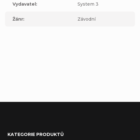
Vydavatel
:
System 3
Žánr
:
Závodní
Buďte první, kdo napíše příspěvek k této položce.
Přidat komentář
Z
á
KATEGORIE PRODUKTŮ
p