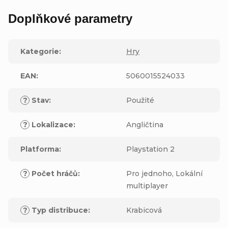
Doplňkové parametry
Kategorie
:
Hry
EAN
:
5060015524033
?
Stav
:
Použité
?
Lokalizace
:
Angličtina
Platforma
:
Playstation 2
?
Počet hráčů
:
Pro jednoho, Lokální
multiplayer
?
Typ distribuce
:
Krabicová