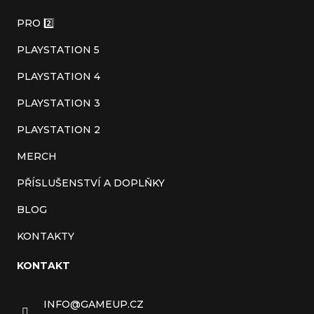
a
PRO 2️⃣
t
PLAYSTATION 5
í
PLAYSTATION 4
PLAYSTATION 3
PLAYSTATION 2
MERCH
PŘÍSLUŠENSTVÍ A DOPLŇKY
BLOG
KONTAKTY
KONTAKT
INFO
@
GAMEUP.CZ