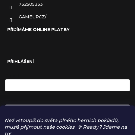
732505333
GAMEUPCZ/
PŘIJÍMÁME ONLINE PLATBY
PŘIHLÁŠENÍ
E-mail
Heslo
Než vstoupíš do světa plného herních pokladů,
musíš přijmout naše cookies. 🍪 Ready? Jdeme na
Přihlásit se
to!