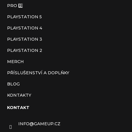
a
PRO 2️⃣
t
PLAYSTATION 5
í
PLAYSTATION 4
PLAYSTATION 3
PLAYSTATION 2
MERCH
PŘÍSLUŠENSTVÍ A DOPLŇKY
BLOG
KONTAKTY
KONTAKT
INFO
@
GAMEUP.CZ