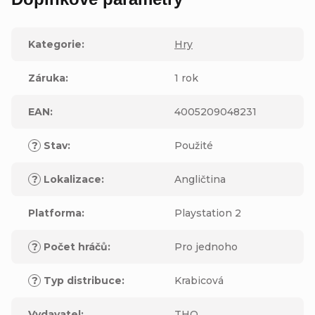
Kategorie
:
Hry
Záruka
:
1 rok
EAN
:
4005209048231
?
Stav
:
Použité
?
Lokalizace
:
Angličtina
Platforma
:
Playstation 2
?
Počet hráčů
:
Pro jednoho
?
Typ distribuce
:
Krabicová
Vydavatel
:
THQ