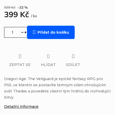
599 Kč
–33 %
399 Kč
/ ks
Měrná
cena:
Přidat do košíku
ZEPTAT SE
HLÍDAT
SDÍLET
Dragon Age: The Veilguard je epické fantasy RPG pro
PS5, ve kterém se postavíte temným silám ohrožujícím
svět Thedas a povedete vlastní tým hrdinů do rozhodující
bitvy.
Detailní informace