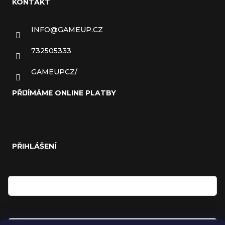
KONTAKT
INFO
@
GAMEUP.CZ
732505333
GAMEUPCZ/
PŘIJÍMÁME ONLINE PLATBY
PŘIHLÁŠENÍ
E-mail
Heslo