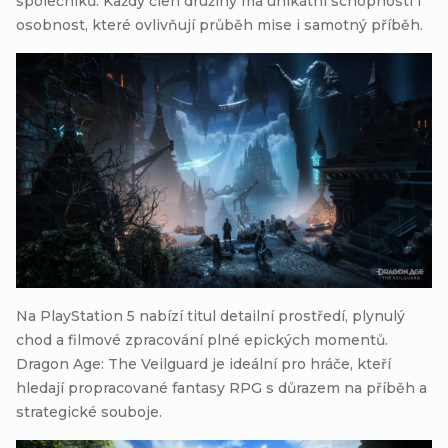
společníků. Každý člen družiny má unikátní schopnosti i
osobnost, které ovlivňují průběh mise i samotný příběh.
Na PlayStation 5 nabízí titul detailní prostředí, plynulý
chod a filmové zpracování plné epických momentů.
Dragon Age: The Veilguard je ideální pro hráče, kteří
hledají propracované fantasy RPG s důrazem na příběh a
strategické souboje.