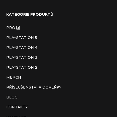
Z
á
KATEGORIE PRODUKTŮ
p
a
PRO 2️⃣
t
PLAYSTATION 5
í
PLAYSTATION 4
PLAYSTATION 3
PLAYSTATION 2
MERCH
PŘÍSLUŠENSTVÍ A DOPLŇKY
BLOG
KONTAKTY