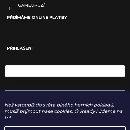
GAMEUPCZ/
PŘIJÍMÁME ONLINE PLATBY
PŘIHLÁŠENÍ
E-mail
Heslo
Než vstoupíš do světa plného herních pokladů,
musíš přijmout naše cookies. 🍪 Ready? Jdeme na
Přihlásit se
to!
NOVÁ REGISTRACE