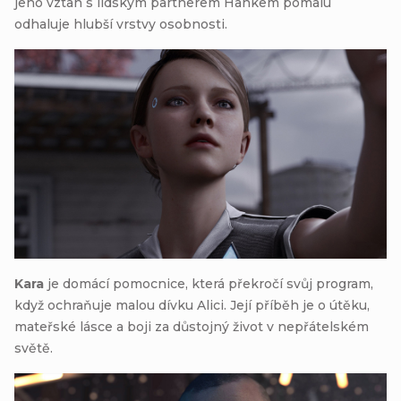
jeho vztah s lidským partnerem Hankem pomalu
odhaluje hlubší vrstvy osobnosti.
Kara
je domácí pomocnice, která překročí svůj program,
když ochraňuje malou dívku Alici. Její příběh je o útěku,
mateřské lásce a boji za důstojný život v nepřátelském
světě.