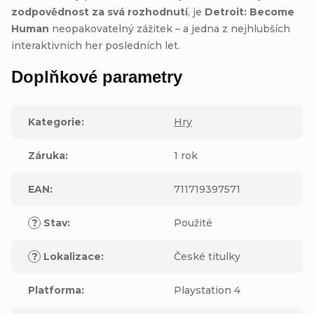
zodpovědnost za svá rozhodnutí
, je
Detroit: Become
Human
neopakovatelný zážitek – a jedna z nejhlubších
interaktivních her posledních let.
Doplňkové parametry
Kategorie
:
Hry
Záruka
:
1 rok
EAN
:
711719397571
?
Stav
:
Použité
?
Lokalizace
:
České titulky
Platforma
:
Playstation 4