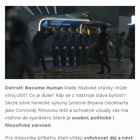
Detroit: Become Human
klade hluboké otázky: Může
stroj cítit? Co je duše? Kdy se z nástroje stává bytost?
Skrze silné herecké výkony (včetně Bryana Deckharta
jako Connora), filmovou režii a úchvatné vizuály vás hra
vtáhne do vyprávění, které je
osobní, politické i
filozofické zároveň
.
Pro milovníky příběhů, kteří chtějí
ovlivňovat děj a nést