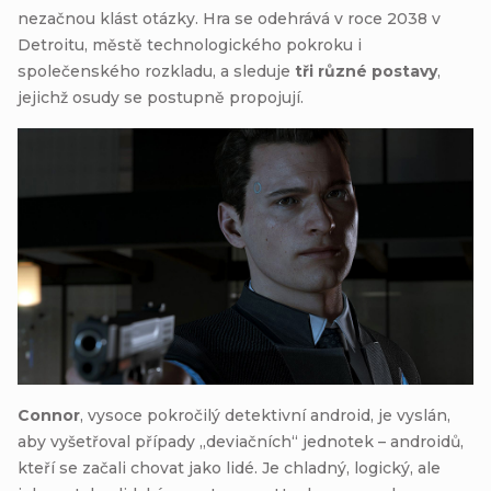
nezačnou klást otázky. Hra se odehrává v roce 2038 v
Detroitu, městě technologického pokroku i
společenského rozkladu, a sleduje
tři různé postavy
,
jejichž osudy se postupně propojují.
Connor
, vysoce pokročilý detektivní android, je vyslán,
aby vyšetřoval případy „deviačních“ jednotek – androidů,
kteří se začali chovat jako lidé. Je chladný, logický, ale