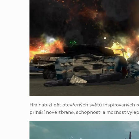
Hra nabízí pět otevřených světů inspirovaných re
přináší nové zbraně, schopnosti a možnost vylep