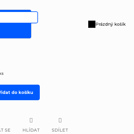
Prázdný košík
Nákupní
košík
 ks
řidat do košíku
T SE
HLÍDAT
SDÍLET