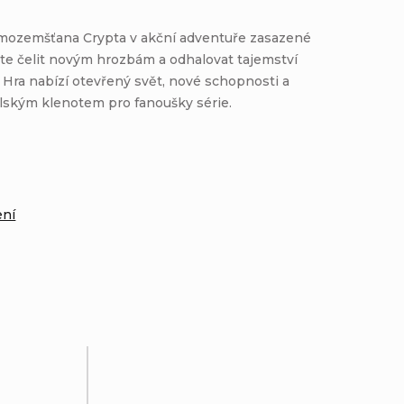
mimozemšťana Crypta v akční adventuře zasazené
ete čelit novým hrozbám a odhalovat tajemství
. Hra nabízí otevřený svět, nové schopnosti a
elským klenotem pro fanoušky série.
:
ení