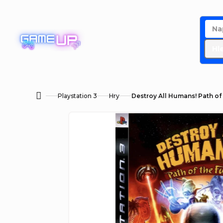
Přejít
na
obsah
Hl
Playstation 3
Hry
Destroy All Humans! Path of
Domů