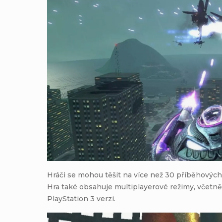
Hráči se mohou těšit na více než 30 příběhových 
Hra také obsahuje multiplayerové režimy, včetně
PlayStation 3 verzi.