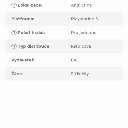
?
Lokalizace
:
Angličtina
Platforma
:
Playstation 3
?
Počet hráčů
:
Pro jednoho
?
Typ distribuce
:
Krabicová
Vydavatel
:
EA
Žánr
:
Střílečky
Buďte první, kdo napíše příspěvek k této položce.
Přidat komentář