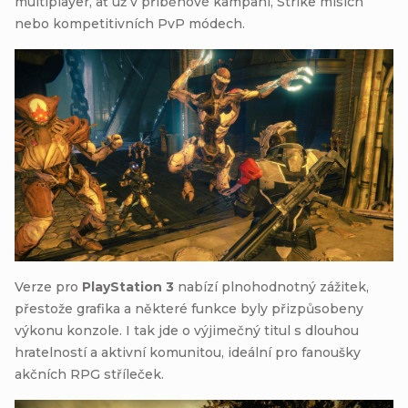
multiplayer, ať už v příběhové kampani, Strike misích
nebo kompetitivních PvP módech.
Verze pro
PlayStation 3
nabízí plnohodnotný zážitek,
přestože grafika a některé funkce byly přizpůsobeny
výkonu konzole. I tak jde o výjimečný titul s dlouhou
hratelností a aktivní komunitou, ideální pro fanoušky
akčních RPG stříleček.