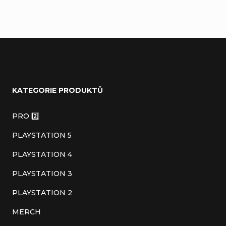
Z
á
KATEGORIE PRODUKTŮ
p
a
PRO 2️⃣
t
PLAYSTATION 5
í
PLAYSTATION 4
PLAYSTATION 3
PLAYSTATION 2
MERCH