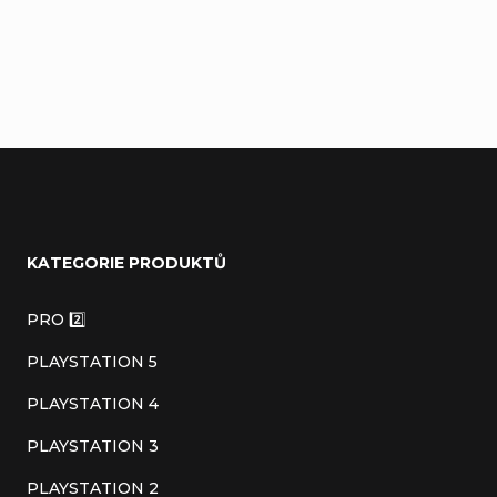
Přidat komentář
Z
á
KATEGORIE PRODUKTŮ
p
a
PRO 2️⃣
t
PLAYSTATION 5
í
PLAYSTATION 4
PLAYSTATION 3
PLAYSTATION 2