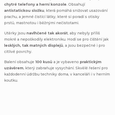
chytré telefony a herní konzole
. Obsahují
antistatickou složku
, která pomáhá snižovat usazování
prachu, a jemné čistící látky, které si poradí s otisky
prstů, mastnotou i běžnými nečistotami.
Utěrky jsou
navlhčené tak akorát
, aby nebyly příliš
mokré a nepoškodily elektroniku. Hodí se pro čištění jak
lesklých, tak matných displejů
, a jsou bezpečné i pro
citlivé povrchy.
Balení obsahuje
100 kusů
a je vybaveno
praktickým
uzávěrem
, který zabraňuje vysychání. Skvělé řešení pro
každodenní údržbu techniky doma, v kanceláři i v herním
koutku.
Buďte první, kdo napíše příspěvek k této položce.