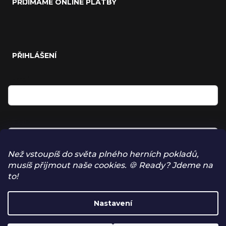
PŘIJÍMÁME ONLINE PLATBY
PŘIHLÁŠENÍ
E-mail
Heslo
Než vstoupíš do světa plného herních pokladů,
musíš přijmout naše cookies. 🍪 Ready? Jdeme na
Přihlásit se
to!
NOVÁ REGISTRACE
Nastavení
ZAPOMENUTÉ HESLO