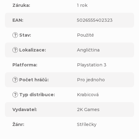
Záruka
:
1 rok
EAN
:
5026555402323
?
Stav
:
Použité
?
Lokalizace
:
Angličtina
Platforma
:
Playstation 3
?
Počet hráčů
:
Pro jednoho
?
Typ distribuce
:
Krabicová
Vydavatel
:
2K Games
Žánr
:
Střílečky