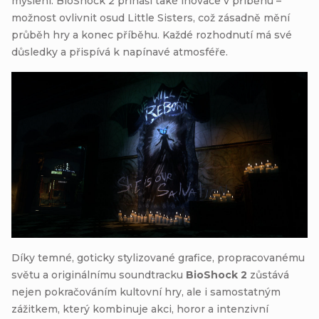
myšlení. BioShock 2 přináší také inovace v příběhu –
možnost ovlivnit osud Little Sisters, což zásadně mění
průběh hry a konec příběhu. Každé rozhodnutí má své
důsledky a přispívá k napínavé atmosféře.
Díky temné, goticky stylizované grafice, propracovanému
světu a originálnímu soundtracku
BioShock 2
zůstává
nejen pokračováním kultovní hry, ale i samostatným
zážitkem, který kombinuje akci, horor a intenzivní