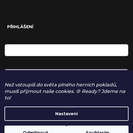
PŘIHLÁŠENÍ
E-mail
Heslo
Než vstoupíš do světa plného herních pokladů,
musíš přijmout naše cookies. 🍪 Ready? Jdeme na
Přihlásit se
to!
NOVÁ REGISTRACE
Nastavení
ZAPOMENUTÉ HESLO
Odmítnout
Souhlasím