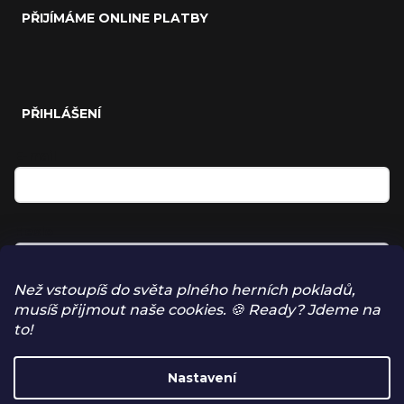
PŘIJÍMÁME ONLINE PLATBY
PŘIHLÁŠENÍ
E-mail
Heslo
Než vstoupíš do světa plného herních pokladů,
musíš přijmout naše cookies. 🍪 Ready? Jdeme na
Přihlásit se
to!
NOVÁ REGISTRACE
Nastavení
ZAPOMENUTÉ HESLO