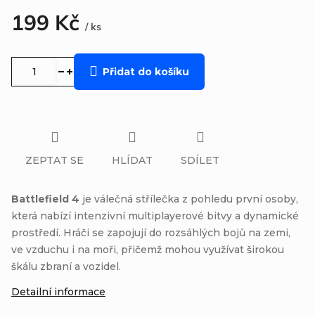
199 Kč
/ ks
Měrná
cena:
Přidat do košíku
ZEPTAT SE
HLÍDAT
SDÍLET
Battlefield 4
je válečná střílečka z pohledu první osoby,
která nabízí intenzivní multiplayerové bitvy a dynamické
prostředí. Hráči se zapojují do rozsáhlých bojů na zemi,
ve vzduchu i na moři, přičemž mohou využívat širokou
škálu zbraní a vozidel.
Detailní informace