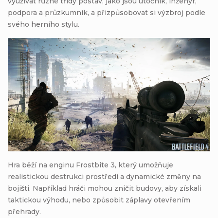
využívat různé třídy postav, jako jsou útočník, inženýr,
podpora a průzkumník, a přizpůsobovat si výzbroj podle
svého herního stylu.
Hra běží na enginu Frostbite 3, který umožňuje
realistickou destrukci prostředí a dynamické změny na
bojišti. Například hráči mohou zničit budovy, aby získali
taktickou výhodu, nebo způsobit záplavy otevřením
přehrady.