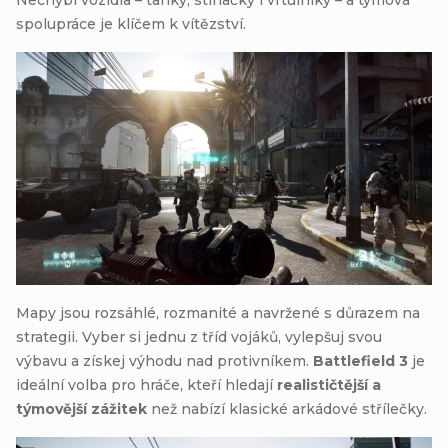
Nechybí vozidla – tanky, stíhačky i vrtulníky – a týmová
spolupráce je klíčem k vítězství.
Mapy jsou rozsáhlé, rozmanité a navržené s důrazem na
strategii. Vyber si jednu z tříd vojáků, vylepšuj svou
výbavu a získej výhodu nad protivníkem.
Battlefield 3
je
ideální volba pro hráče, kteří hledají
realističtější a
týmovější zážitek
než nabízí klasické arkádové střílečky.