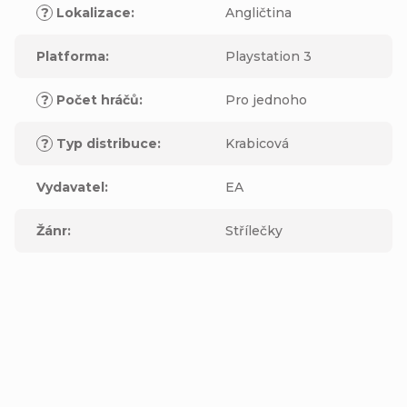
?
Lokalizace
:
Angličtina
Platforma
:
Playstation 3
?
Počet hráčů
:
Pro jednoho
?
Typ distribuce
:
Krabicová
Vydavatel
:
EA
Žánr
:
Střílečky
Buďte první, kdo napíše příspěvek k této položce.
Přidat komentář