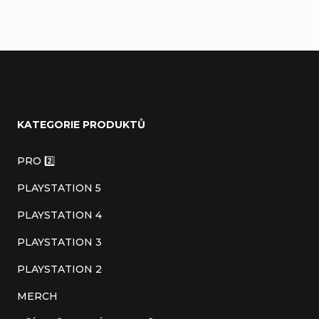
Z
á
KATEGORIE PRODUKTŮ
p
a
PRO 2️⃣
t
PLAYSTATION 5
í
PLAYSTATION 4
PLAYSTATION 3
PLAYSTATION 2
MERCH