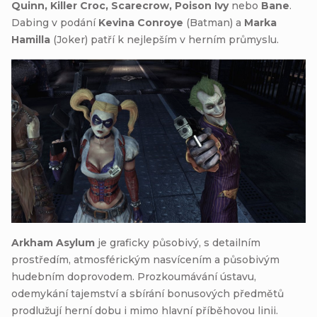
Quinn, Killer Croc, Scarecrow, Poison Ivy
nebo
Bane
.
Dabing v podání
Kevina Conroye
(Batman) a
Marka
Hamilla
(Joker) patří k nejlepším v herním průmyslu.
Arkham Asylum
je graficky působivý, s detailním
prostředím, atmosférickým nasvícením a působivým
hudebním doprovodem. Prozkoumávání ústavu,
odemykání tajemství a sbírání bonusových předmětů
prodlužují herní dobu i mimo hlavní příběhovou linii.