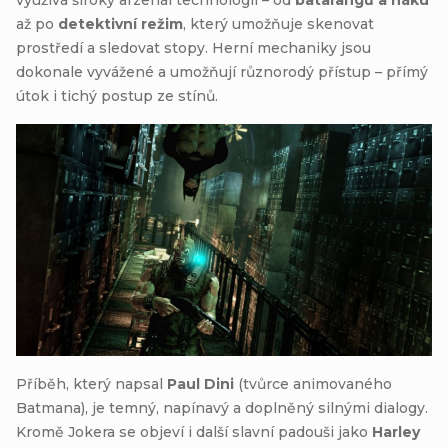
až po
detektivní režim
, který umožňuje skenovat
prostředí a sledovat stopy. Herní mechaniky jsou
dokonale vyvážené a umožňují různorodý přístup – přímý
útok i tichý postup ze stínů.
Příběh, který napsal
Paul Dini
(tvůrce animovaného
Batmana), je temný, napínavý a doplněný silnými dialogy.
Kromě Jokera se objeví i další slavní padouši jako
Harley