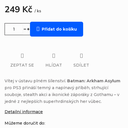
249 Kč
/ ks
Měrná
cena:
Přidat do košíku
ZEPTAT SE
HLÍDAT
SDÍLET
Vítej v ústavu plném šílenství.
Batman: Arkham Asylum
pro PS3 přináší temný a napínavý příběh, strhující
souboje, stealth akci a ikonické záporáky z Gothamu – v
jedné z nejlepších superhrdinských her vůbec.
Detailní informace
Můžeme doručit do: