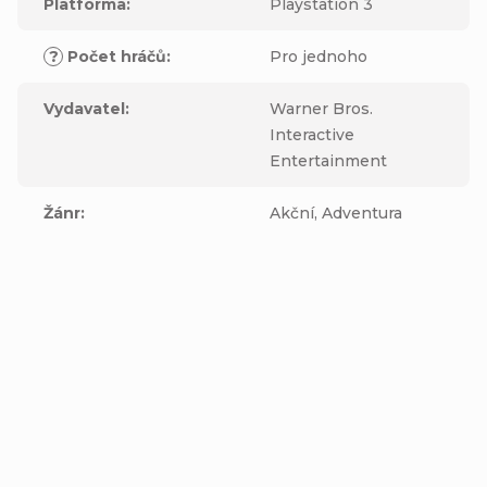
Platforma
:
Playstation 3
?
Počet hráčů
:
Pro jednoho
Vydavatel
:
Warner Bros.
Interactive
Entertainment
Žánr
:
Akční, Adventura
Buďte první, kdo napíše příspěvek k této položce.
Přidat komentář