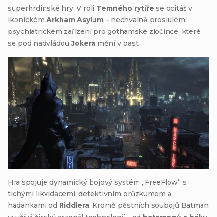
superhrdinské hry. V roli
Temného rytíře
se ocitáš v
ikonickém
Arkham Asylum
– nechvalně proslulém
psychiatrickém zařízení pro gothamské zločince, které
se pod nadvládou
Jokera
mění v past.
Hra spojuje dynamický bojový systém „FreeFlow“ s
tichými likvidacemi, detektivním průzkumem a
hádankami od
Riddlera
. Kromě pěstních soubojů Batman
využívá široký arzenál technologií – od
batarangů a háku