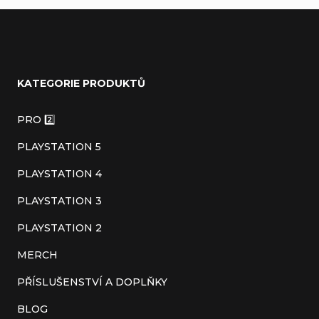
Z
á
KATEGORIE PRODUKTŮ
p
a
PRO 2️⃣
t
PLAYSTATION 5
í
PLAYSTATION 4
PLAYSTATION 3
PLAYSTATION 2
MERCH
PŘÍSLUŠENSTVÍ A DOPLŇKY
BLOG