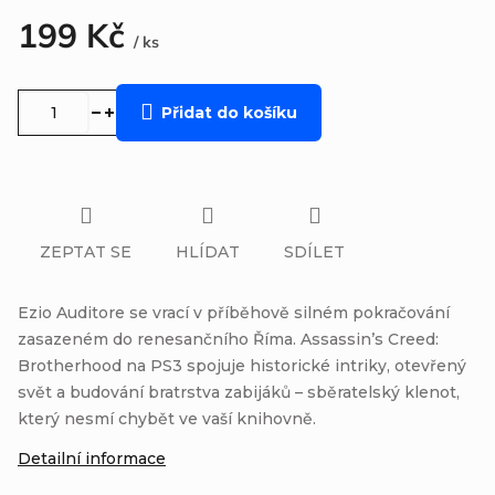
199 Kč
/ ks
Měrná
cena:
Přidat do košíku
ZEPTAT SE
HLÍDAT
SDÍLET
Ezio Auditore se vrací v příběhově silném pokračování
zasazeném do renesančního Říma. Assassin’s Creed:
Brotherhood na PS3 spojuje historické intriky, otevřený
svět a budování bratrstva zabijáků – sběratelský klenot,
který nesmí chybět ve vaší knihovně.
Detailní informace