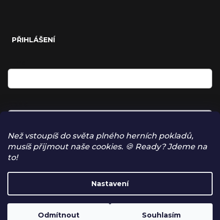
PŘIHLÁŠENÍ
E-mail
Heslo
Než vstoupíš do světa plného herních pokladů,
musíš přijmout naše cookies. 🍪 Ready? Jdeme na
Přihlásit se
to!
NOVÁ REGISTRACE
Nastavení
ZAPOMENUTÉ HESLO
Odmítnout
Souhlasím