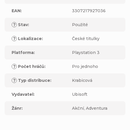
EAN
:
3307217927036
?
Stav
:
Použité
?
Lokalizace
:
České titulky
Platforma
:
Playstation 3
?
Počet hráčů
:
Pro jednoho
?
Typ distribuce
:
Krabicová
Vydavatel
:
Ubisoft
Žánr
:
Akční, Adventura