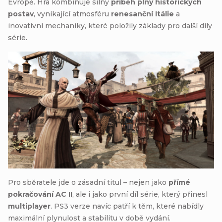
Evropě. Hra kombinuje silný
příběh plný historických
postav
, vynikající atmosféru
renesanční Itálie
a
inovativní mechaniky, které položily základy pro další díly
série.
Pro sběratele jde o zásadní titul – nejen jako
přímé
pokračování AC II
, ale i jako první díl série, který přinesl
multiplayer
. PS3 verze navíc patří k těm, které nabídly
maximální plynulost a stabilitu v době vydání.